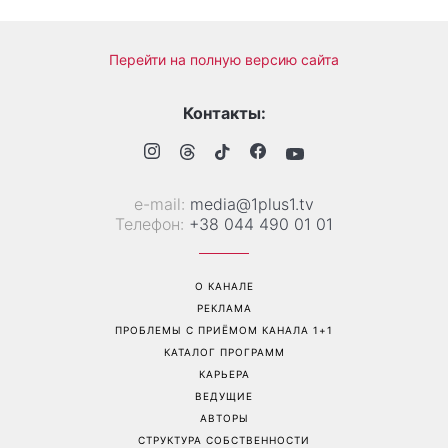
Вместо Санторини и
Действительно ли в арбузе
Миконоса: 7 сказочных
больше всего нитратов:
мест в Европе, которые
химик развенчала главный
могут заменить
миф об излюбленном
популярные курорты
летнем фрукте