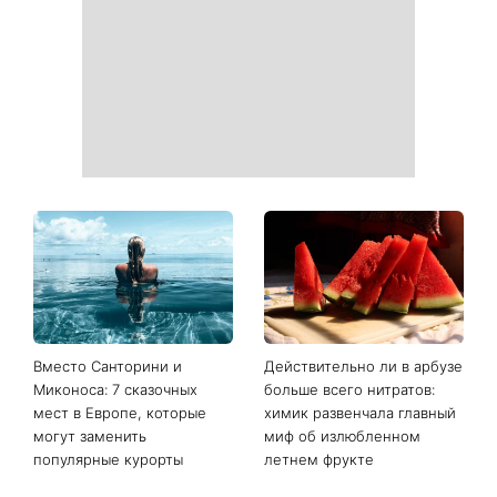
не краснеют даже в жару
затмения, Персеиды и
парада планет – когда их
можно увидеть
Гороскоп на 7 августа для
Не только «я тебя люблю»:
всех знаков зодиака от
психологи назвали 3
Сніданку з 1+1: Луна в
фразы, которые чаще всего
Близнецах сделает день
говорят счастливые пары
непредсказуемым