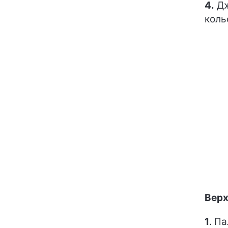
4.
Дж
коль
Верх
1
. П