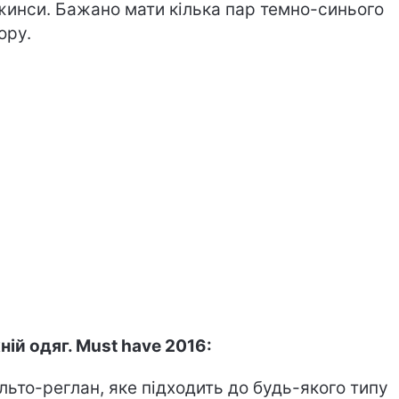
инси. Бажано мати кілька пар темно-синього
ору.
ній одяг.
Must have 2016:
альто-реглан, яке підходить до будь-якого типу