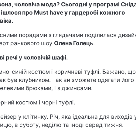
вона, чоловіча мода? Сьогодні у програмі Снід
1 ішлося про Must have у гардеробі кожного
віка.
сними порадами з глядачами поділилася дизайн
ерт ранкового шоу
Олена Голец
ь.
ві речі у чоловічій шафі.
но-синій костюм і коричневі туфлі. Бажано, щ
ак був клубником. Так ви зможете одягати його і
елевими брюками, і з джинсами.
рний костюм і чорні туфлі.
лейзер у клітинку. Річ, яка ідеальна для виходів 
ницю, в суботу, неділю та іноді серед тижня.