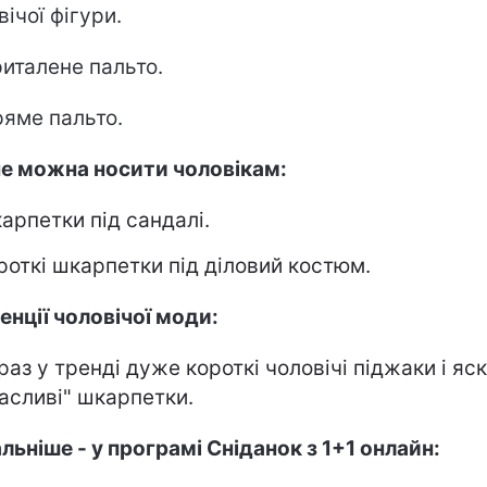
вічої фігури.
италене пальто.
яме пальто.
е можна носити чоловікам:
арпетки під сандалі.
роткі шкарпетки під діловий костюм.
енції чоловічої моди:
раз у тренді дуже короткі чоловічі піджаки і яс
асливі" шкарпетки.
льніше - у програмі Сніданок з 1+1 онлайн: