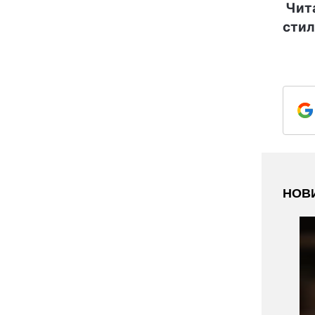
Чита
стил