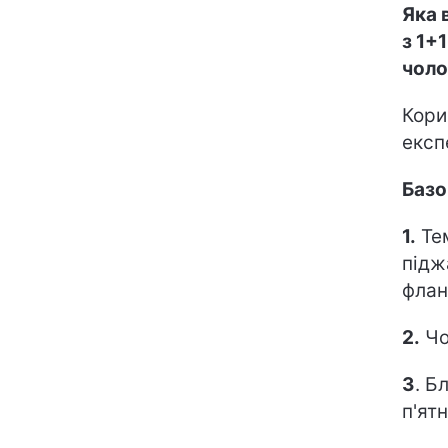
Яка 
з 1+
чоло
Кори
експ
Базо
1.
Тем
підж
флан
2.
Чо
3
. Б
п'ят