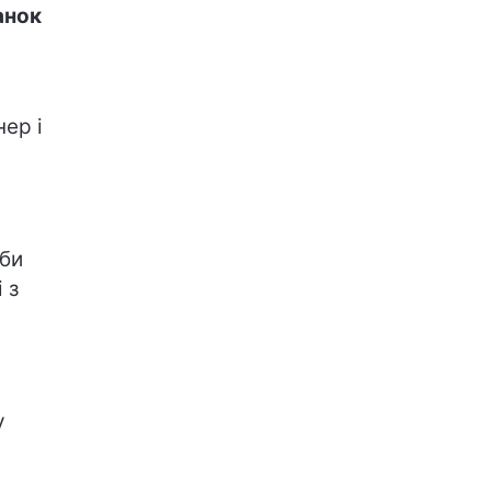
анок
ер і
оби
 з
у