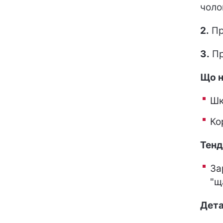
чоло
2.
Пр
3.
Пр
Що н
Шк
Ко
Тенд
За
"щ
Дета