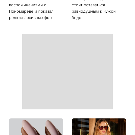
Гороскоп на 10 августа для
Тигровые креветки с
всех знаков зодиака: день,
сыром дорблю: рецепт,
когда стоит сказать то, о
который покорил Instagram
чем давно молчали
«Костя, спаси меня»:
Именины 10 августа: Роман
Грубич поделился
и еще двое именинников -
забавными
почему в этот день не