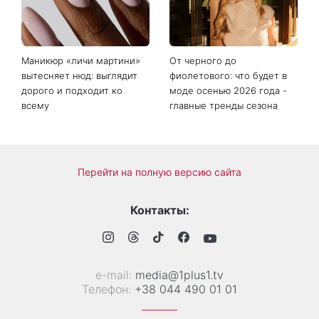
воспоминаниями о
стоит оставаться
Пономареве и показал
равнодушным к чужой
редкие архивные фото
беде