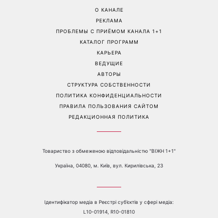
Маникюр «личи мартини»
От черного до
вытесняет нюд: выглядит
фиолетового: что будет в
дорого и подходит ко
моде осенью 2026 года -
всему
главные тренды сезона
Перейти на полную версию сайта
Контакты:
е-mail:
media@1plus1.tv
Телефон:
+38 044 490 01 01