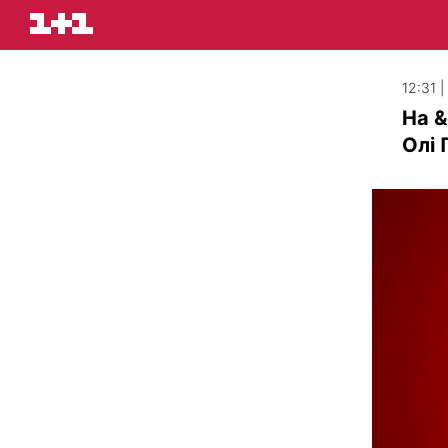
12:31 |
На &
Олі 