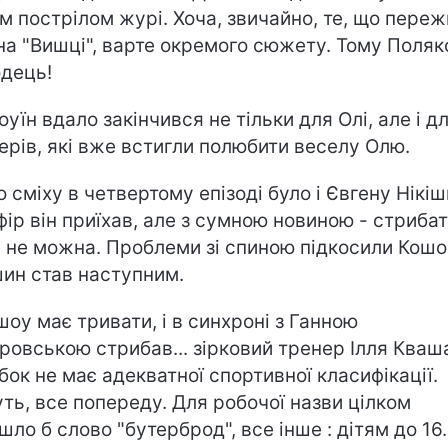
м пострілом журі. Хоча, звичайно, те, що пере
на "Вишці", варте окремого сюжету. Тому Поляк
дець!
оуїн вдало закінчився не тільки для Олі, але і д
ерів, які вже встигли полюбити веселу Олю.
о сміху в четвертому епізоді було і Євгену Нікіш
фір він приїхав, але з сумною новиною - стриба
 не можна. Проблеми зі спиною підкосили Кошо
шин став наступним.
шоу має тривати, і в синхроні з Ганною
ровською стрибав... зірковий тренер Ілля Кваша
бок не має адекватної спортивної класифікації.
ть, все попереду. Для робочої назви цілком
шло б слово "бутерброд", все інше : дітям до 16..