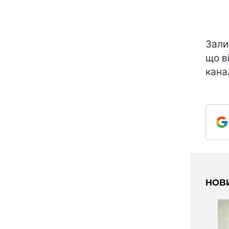
Зали
що в
кана