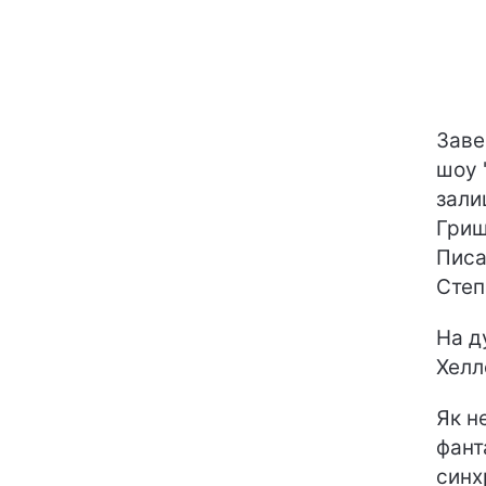
Заве
шоу 
зали
Гриш
Писа
Степ
На д
Хелл
Як н
фант
синх