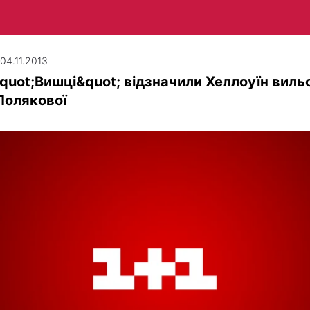
 04.11.2013
quot;Вишці&quot; відзначили Хеллоуїн виль
Полякової