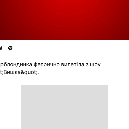
рблондинка феєрично вилетіла з шоу
t;Вишка&quot;.