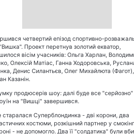
ршився четвертий епізод спортивно-розважал
"Вишка". Проект перетнув золотий екватор,
шилося вісім учасників: Ольга Харлан, Володим
ко, Олексій Матіас, Ганна Ходоровська, Руслан
нка, Денис Силантьєв, Олег Михайлюта (Фагот),
ан Казанін.
умку продюсерів шоу: далі буде все "серйозно"
оуїн на "Вишці" завершився.
е старалася Суперблондинка - дві корони, два
астичних костюми, розкішний партнер у смокінг
роні - не допомогло. Два її "солдатика" були вби