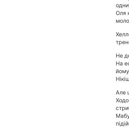
одни
Оля 
моло
Хелл
трен
Не д
На е
йому
Нікі
Але 
Ходо
стри
Мабу
підій