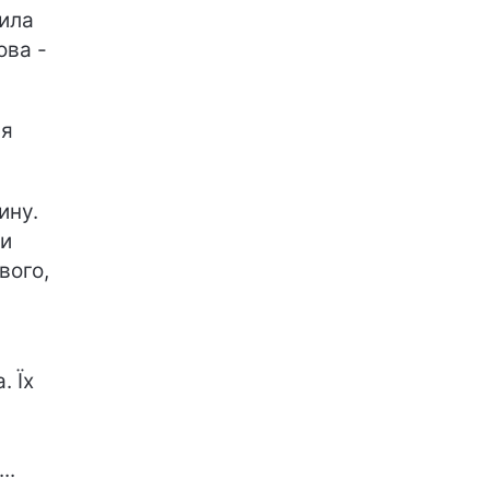
жила
ова -
ля
ину.
ти
вого,
. Їх
..