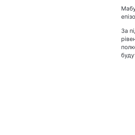
Мабу
епізо
За п
ріве
полк
буду