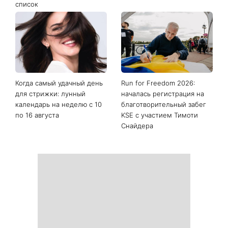
Последние новости
17-й ОМКФ объявил
Акцент на бедрах: платье с
Международную
«бочками» стало главным
конкурсную программу:
модным трендом конца
какие фильмы вошли в
лета
список