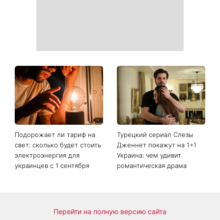
Когда самый удачный день
Run for Freedom 2026:
для стрижки: лунный
началась регистрация на
календарь на неделю с 10
благотворительный забег
по 16 августа
KSE с участием Тимоти
Снайдера