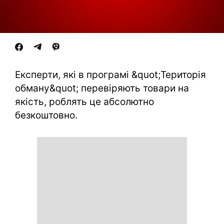
Експерти, які в програмі &quot;Територія
обману&quot; перевіряють товари на
якість, роблять це абсолютно
безкоштовно.