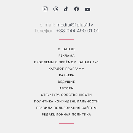
соцсетях: почему мини-
сентября: что обязательно
юбка с пайетками
нужно сделать на участке
покорила Instagram
в августе 2026 года
Перейти на полную версию сайта
Контакты:
е-mail:
media@1plus1.tv
Телефон:
+38 044 490 01 01
О КАНАЛЕ
РЕКЛАМА
ПРОБЛЕМЫ С ПРИЁМОМ КАНАЛА 1+1
КАТАЛОГ ПРОГРАММ