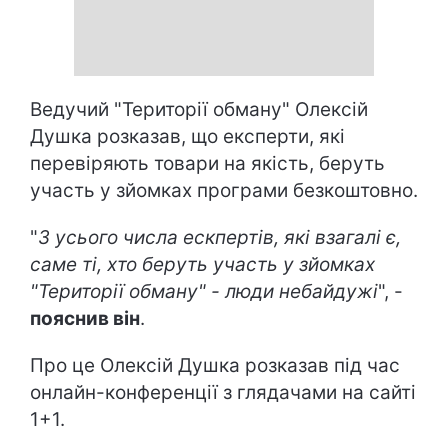
Ведучий "Території обману" Олексій
Душка розказав, що експерти, які
перевіряють товари на якість, беруть
участь у зйомках програми безкоштовно.
"
З усього числа ескпертів, які взагалі є,
саме ті, хто беруть участь у зйомках
"Території обману" - люди небайдужі
", -
пояснив він
.
Про це Олексій Душка розказав під час
онлайн-конференції з глядачами на сайті
1+1.