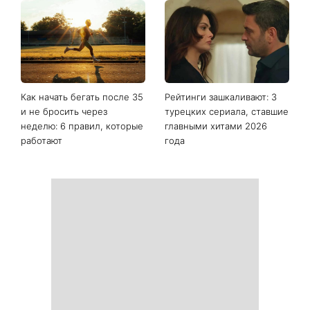
Баклажаны и перец за 10
Жизнь представителей
минут: августовская
этих знаков зодиака уже не
закуска, которую стоит
будет прежней: гороскоп
приготовить именно
назвал тех, кого с 8
сейчас
августа ждет большой
поворот
Как начать бегать после 35
Рейтинги зашкаливают: 3
и не бросить через
турецких сериала, ставшие
неделю: 6 правил, которые
главными хитами 2026
работают
года