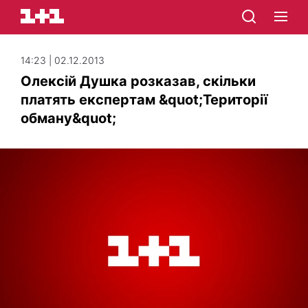
14:23 | 02.12.2013
Олексій Душка розказав, скільки
платять експертам &quot;Території
обману&quot;