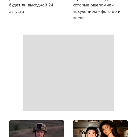
Последние новости
Фортуна изменит правила
Сегодня Яблочный Спас:
игры: четыре знака
что нужно сделать 6
китайского гороскопа, для
августа, чтобы привлечь в
которых с 7 августа
дом достаток и согласие
начинается особый период
День Независимости 2026:
Украинские звезды,