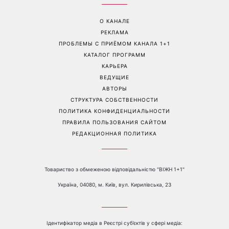
На фронте погиб Алексей
«Она точно беременна»:
Юков - поисковик, который
новые кадры Зендеи с
на протяжении многих лет
Томом Холландом вызвали
возвращал тела погибших
шквал догадок
воинов
Перейти на полную версию сайта
Контакты:
е-mail:
media@1plus1.tv
Телефон:
+38 044 490 01 01