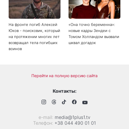
будет ли выходной 24
которые ошеломили
августа
похудением - фото до и
после