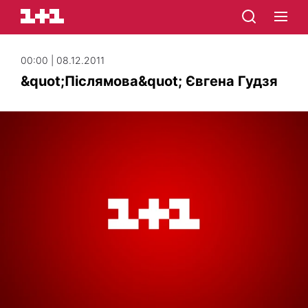
00:00 | 08.12.2011
&quot;Післямова&quot; Євгена Гудзя