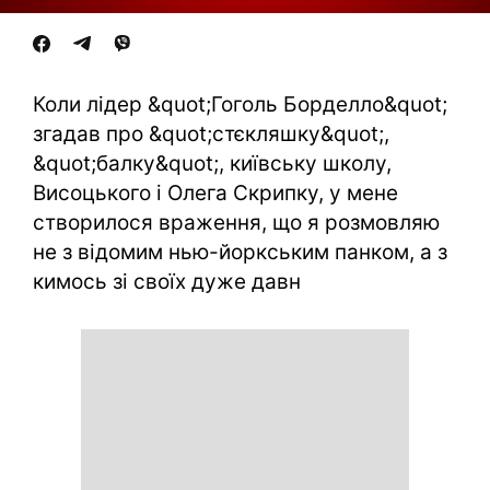
Коли лідер &quot;Гоголь Борделло&quot;
згадав про &quot;стєкляшку&quot;,
&quot;балку&quot;, київську школу,
Висоцького і Олега Скрипку, у мене
створилося враження, що я розмовляю
не з відомим нью-йоркським панком, а з
кимось зі своїх дуже давн