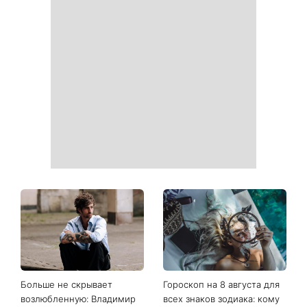
информацию в расчетных
легендарная 79-летняя
квитанциях
певица
Когда нет кондиционера: 3
Погода резко изменится в
простых способа охладить
выходные: в каких
квартиру в жару
областях Украины пройдут
ливни с градом