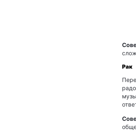
Сове
слож
Рак
Пере
радо
музы
отве
Сове
обще