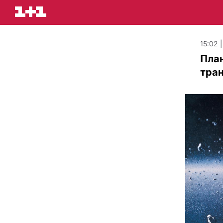
15:02 
План
тран