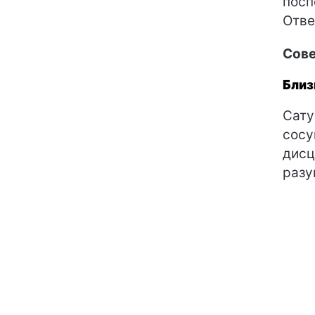
посп
Отве
Сове
Бли
Сату
сосу
дисц
разу