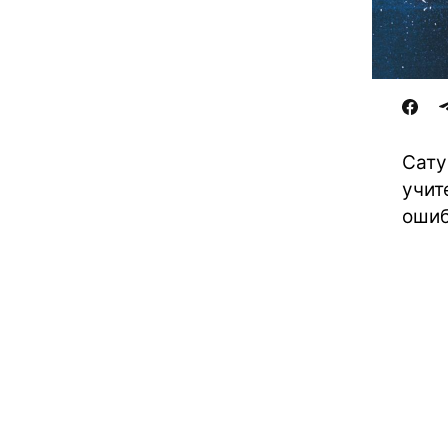
Сату
учит
ошиб