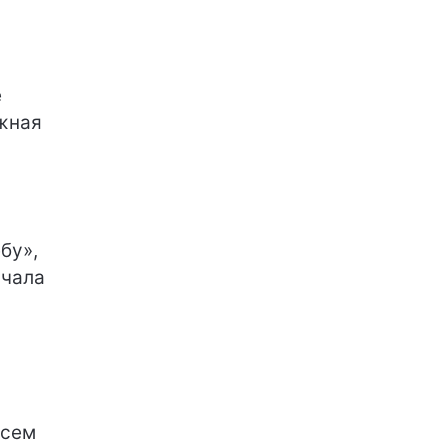
е
ажная
бу»,
ачала
всем