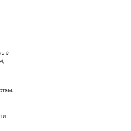
ные
м,
отам.
ти