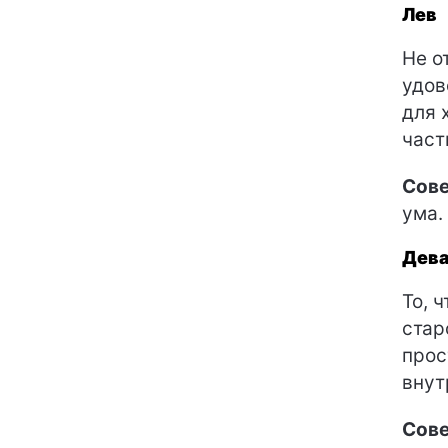
Лев
Не о
удов
для 
част
Сове
ума.
Дев
То, 
стар
прос
внут
Сове