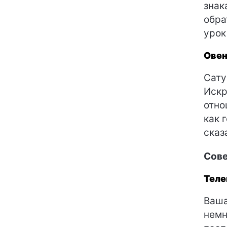
знак
обра
урок
Ове
Сату
Искр
отно
как 
сказ
Сове
Теле
Ваша
немн