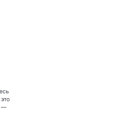
тесь
 это
ь —