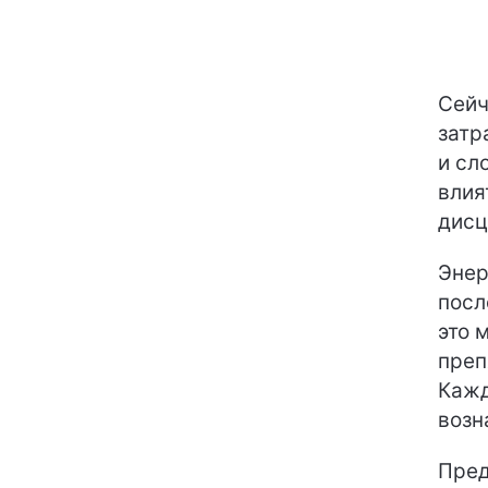
Сейч
затр
и сл
влия
дисц
Энер
посл
это 
преп
Кажд
возн
Пред