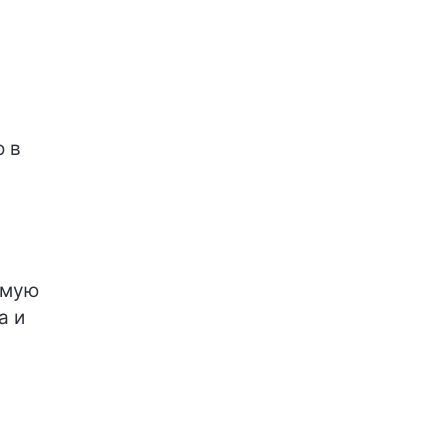
о в
имую
а и