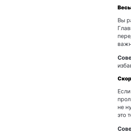
Вес
Вы р
Глав
пере
важн
Сове
изба
Скор
Если
прол
не н
это 
Сове