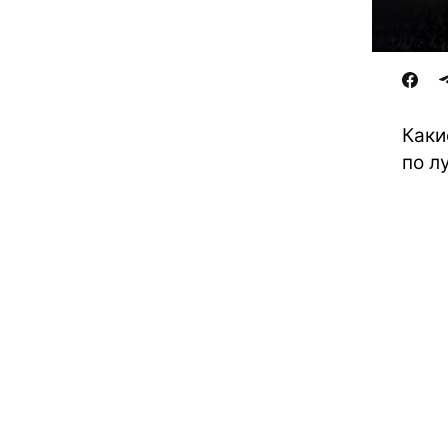
Каки
по л