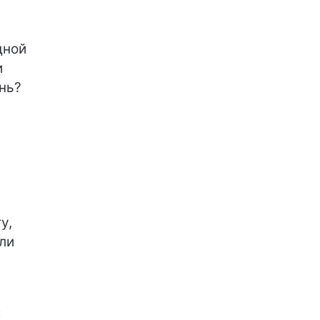
дной
и
ень?
у,
ли
: