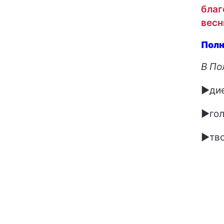
благ
вес
Полн
В По
►дие
►гол
►тво