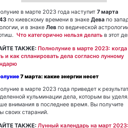
олуние в марте 2023 года наступит
7 марта
:43
по киевскому времени в знаке
Дева
по запа
ологии, и в знаке
Лев
по ведической астрологи
отиш.
Что категорично нельзя делать
в этот д
АЙТЕ ТАКЖЕ:
Полнолуние в марте 2023: когда
ь и как спланировать дела согласно лунному
ендарю
олуние
7 марта: какие энергии несет
олуние в марте 2023 года приведет к результат
деленной кульминации дела, которым вы уделя
ше внимания в последнее время. Вы получите
ы своих стараний.
АЙТЕ ТАКЖЕ:
Лунный календарь на март 2023