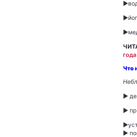
►вод
►йог
►ме
ЧИТ
года
Что 
Небл
► де
► пр
►уст
► по