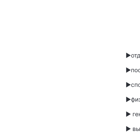
►отд
►пос
►спо
►физ
► ге
► вы