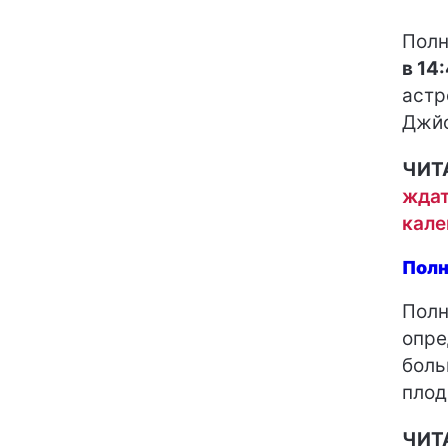
Полн
в 14
астр
Джй
ЧИТ
ждат
кал
Полн
Полн
опре
боль
плод
ЧИТ