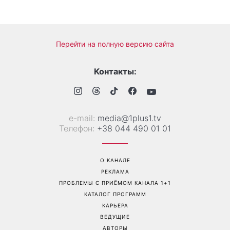
«Все хуже и хуже»: Надя
«Это был сюрприз»:
Дорофеева рассказала о
Соломия Витвицкая
проблемах со здоровьем
рассказала, как узнала о
беременности и как
отреагировал ее муж
Перейти на полную версию сайта
Контакты:
е-mail:
media@1plus1.tv
Телефон:
+38 044 490 01 01
О КАНАЛЕ