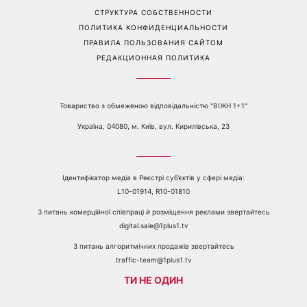
РЕКЛАМА
ПРОБЛЕМЫ С ПРИЁМОМ КАНАЛА 1+1
КАТАЛОГ ПРОГРАММ
КАРЬЕРА
ВЕДУЩИЕ
АВТОРЫ
СТРУКТУРА СОБСТВЕННОСТИ
ПОЛИТИКА КОНФИДЕНЦИАЛЬНОСТИ
ПРАВИЛА ПОЛЬЗОВАНИЯ САЙТОМ
РЕДАКЦИОННАЯ ПОЛИТИКА
Товариство з обмеженою відповідальністю "ВІЖН 1+1"
Україна, 04080, м. Київ, вул. Кирилівська, 23
Ідентифікатор медіа в Реєстрі суб’єктів у сфері медіа:
L10-01914, R10-01810
З питань комерційної співпраці й розміщення реклами звертайтесь