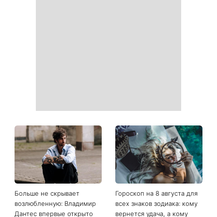
Ваши данные могут
София Ротару наконец-то
оказаться на чеке: Укрпочта
появилась на публике: как
начала печатать личную
сейчас выглядит
информацию в расчетных
легендарная 79-летняя
квитанциях
певица
Когда нет кондиционера: 3
Погода резко изменится в
простых способа охладить
выходные: в каких
квартиру в жару
областях Украины пройдут
ливни с градом