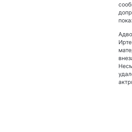
сооб
допр
пока
Адво
Ирте
мате
внез
Несм
удал
актр