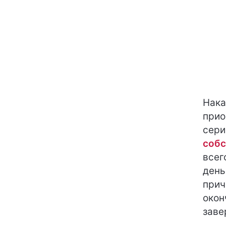
Нака
прио
сер
собс
всег
день
прич
окон
заве