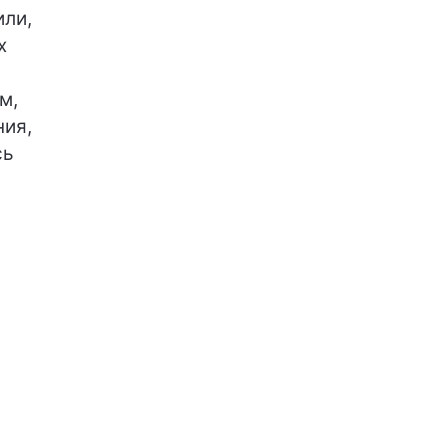
или,
х
м,
ния,
сь