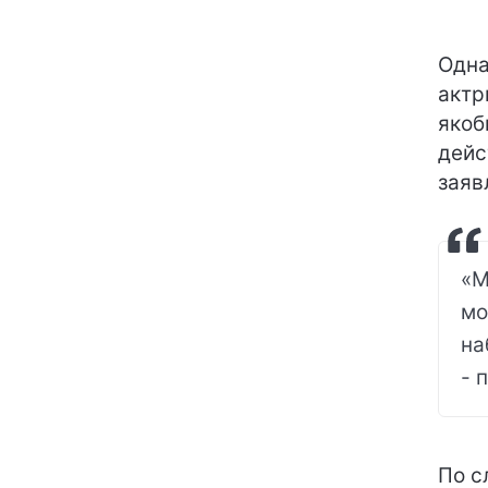
Одна
актр
якоб
дейс
заяв
«М
мо
на
- 
По с