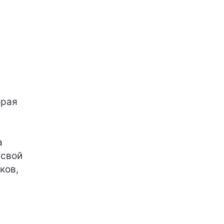
орая
а
 свой
ков,