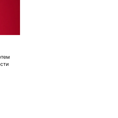
ртем
ости