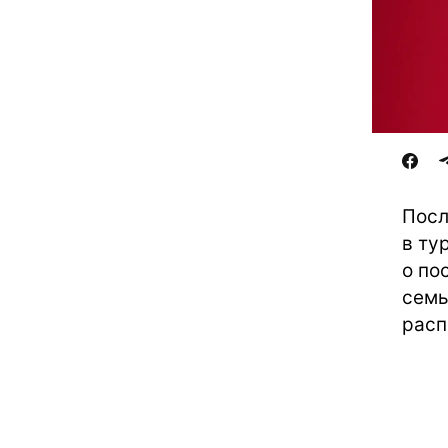
Посл
в ту
о по
семь
расп