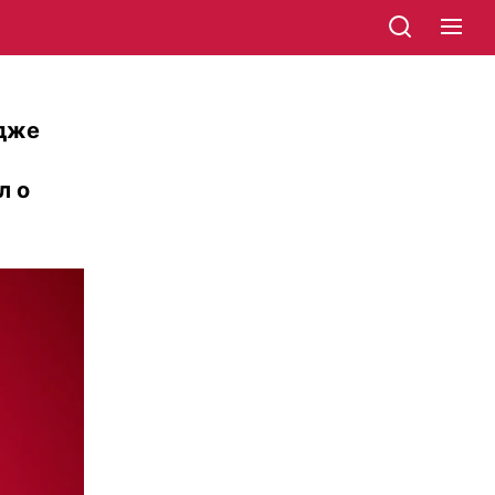
дже
л о