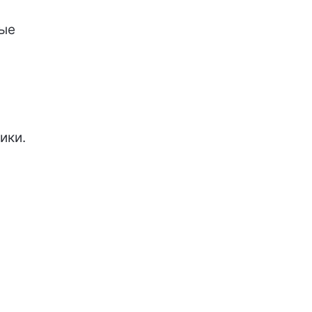
ные
ики.