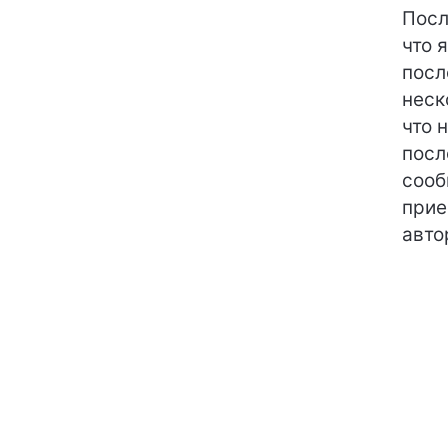
Посл
что 
посл
неск
что 
посл
сооб
прие
авто