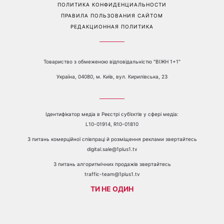
ПОЛИТИКА КОНФИДЕНЦИАЛЬНОСТИ
ПРАВИЛА ПОЛЬЗОВАНИЯ САЙТОМ
РЕДАКЦИОННАЯ ПОЛИТИКА
Товариство з обмеженою відповідальністю "ВІЖН 1+1"
Україна, 04080, м. Київ, вул. Кирилівська, 23
Ідентифікатор медіа в Реєстрі суб’єктів у сфері медіа:
L10-01914, R10-01810
З питань комерційної співпраці й розміщення реклами звертайтесь
digital.sale@1plus1.tv
З питань алгоритмічних продажів звертайтесь
traffic-team@1plus1.tv
ТИ НЕ ОДИН