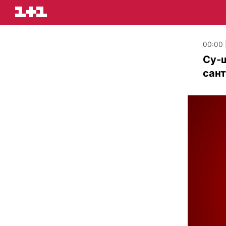
00:00 
Су-ш
сан