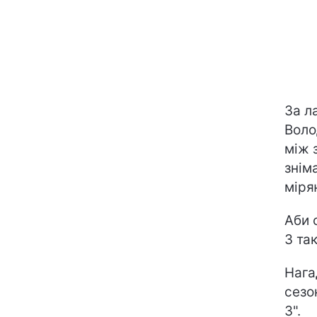
За л
Воло
між 
знім
міря
Аби 
З та
Нага
сезо
3".