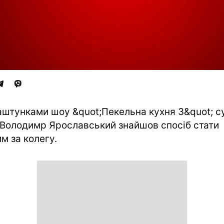
аштунками шоу &quot;Пекельна кухня 3&quot; с
Володимр Ярославський знайшов спосіб стати
м за колегу.