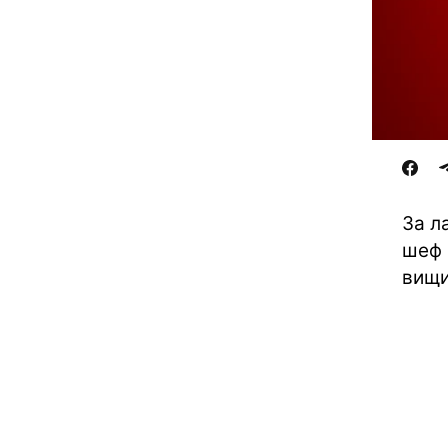
За л
шеф 
вищи