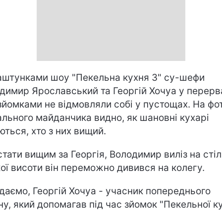
аштунками шоу "Пекельна кухня 3" су-шефи
димир Ярославський та Георгій Хочуа у перерв
зйомками не відмовляли собі у пустощах. На фот
ального майданчика видно, як шановні кухарі
ються, хто з них вищий.
стати вищим за Георгія, Володимир виліз на стіл
кої висоти він переможно дивився на колегу.
даємо, Георгій Хочуа - учасник попереднього
ну, який допомагав під час зйомок "Пекельної ку