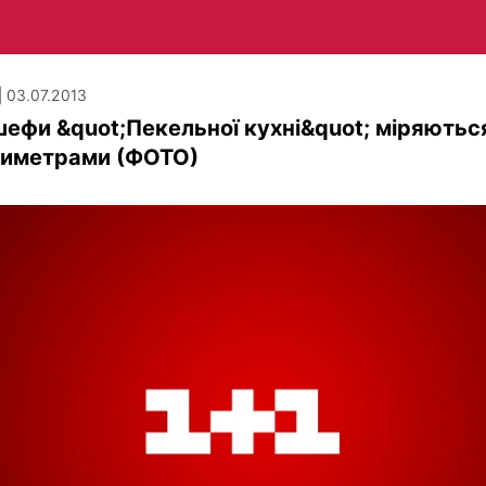
| 03.07.2013
ефи &quot;Пекельної кухні&quot; міряютьс
тиметрами (ФОТО)