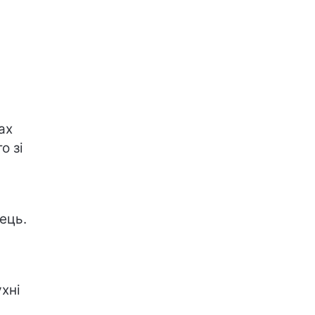
ах
о зі
ець.
хні