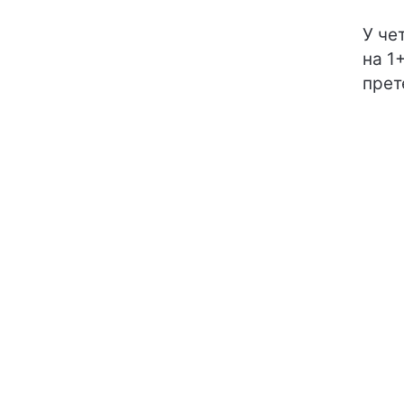
У че
на 1
прет