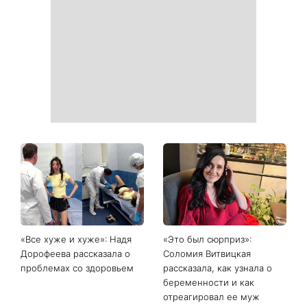
Главный модный тренд в
Не откладывайте до
соцсетях: почему мини-
сентября: что обязательно
юбка с пайетками
нужно сделать на участке
покорила Instagram
в августе 2026 года