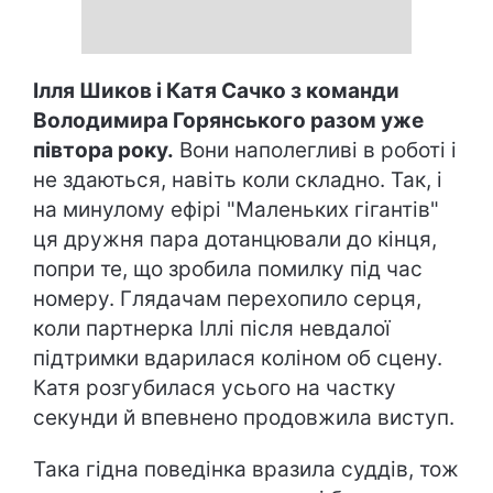
Ілля Шиков і Катя Сачко з команди
Володимира Горянського разом уже
півтора року.
Вони наполегливі в роботі і
не здаються, навіть коли складно. Так, і
на минулому ефірі "Маленьких гігантів"
ця дружня пара дотанцювали до кінця,
попри те, що зробила помилку під час
номеру. Глядачам перехопило серця,
коли партнерка Іллі після невдалої
підтримки вдарилася коліном об сцену.
Катя розгубилася усього на частку
секунди й впевнено продовжила виступ.
Така гідна поведінка вразила суддів, тож