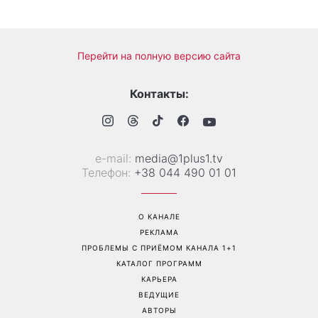
«Все хуже и хуже»: Надя
«Это был сюрприз»:
Дорофеева рассказала о
Соломия Витвицкая
проблемах со здоровьем
рассказала, как узнала о
беременности и как
отреагировал ее муж
Перейти на полную версию сайта
Контакты: