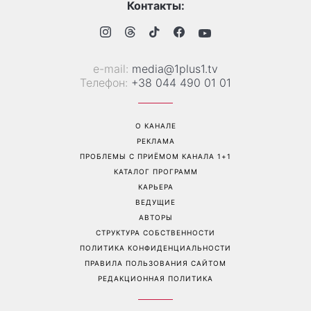
«Все хуже и хуже»: Надя
«Это был сюрприз»:
Дорофеева рассказала о
Соломия Витвицкая
проблемах со здоровьем
рассказала, как узнала о
беременности и как
отреагировал ее муж
Перейти на полную версию сайта
Контакты: