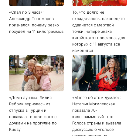
«Спал по 3 часа»:
То, что долго не
Александр Пономарев
складывалось, наконец-то
признался, почему резко
сдвинется с мертвой
похудел на 11 килограммов
точки: четыре знака
китайского гороскопа, для
которых с 11 августа все
изменится
«Дома лучше»: Лилия
«Много об этом думаю»:
Ребрик вернулась из
Наталья Могилевская
отпуска в Турции и
показала 70-
показала теплые фото с
килограммовый торт
дочками на прогулке по
Голоса страны и вызвала
Киеву
дискуссию о «голосе
нашего времени»