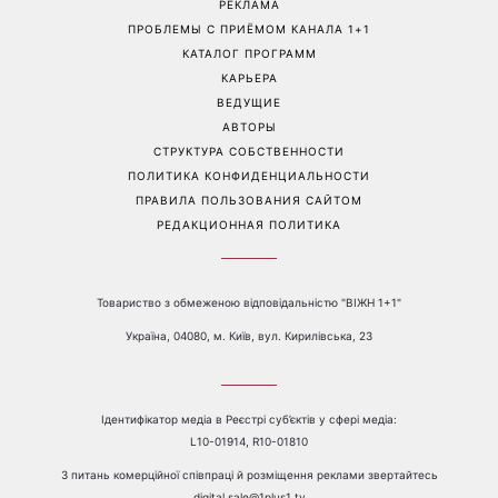
РЕКЛАМА
ПРОБЛЕМЫ С ПРИЁМОМ КАНАЛА 1+1
КАТАЛОГ ПРОГРАММ
КАРЬЕРА
ВЕДУЩИЕ
АВТОРЫ
СТРУКТУРА СОБСТВЕННОСТИ
ПОЛИТИКА КОНФИДЕНЦИАЛЬНОСТИ
ПРАВИЛА ПОЛЬЗОВАНИЯ САЙТОМ
РЕДАКЦИОННАЯ ПОЛИТИКА
Товариство з обмеженою відповідальністю "ВІЖН 1+1"
Україна, 04080, м. Київ, вул. Кирилівська, 23
Ідентифікатор медіа в Реєстрі суб’єктів у сфері медіа:
L10-01914, R10-01810
З питань комерційної співпраці й розміщення реклами звертайтесь
digital.sale@1plus1.tv