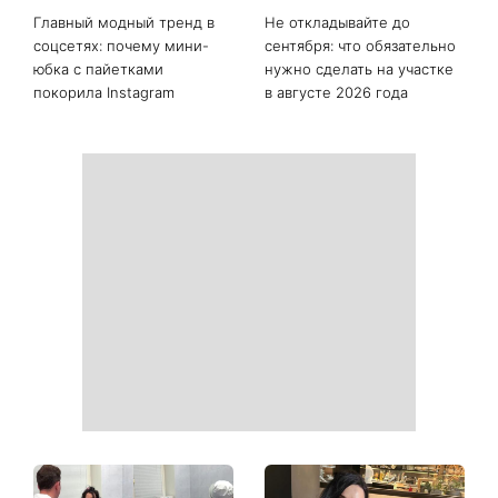
Последние новости
Как начать бегать после 35
Рейтинги зашкаливают: 3
и не бросить через
турецких сериала, ставшие
неделю: 6 правил, которые
главными хитами 2026
работают
года