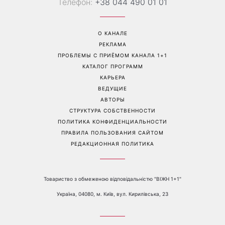
«Все хуже и хуже»: Надя
«Это был сюрприз»:
Дорофеева рассказала о
Соломия Витвицкая
проблемах со здоровьем
рассказала, как узнала о
беременности и как
отреагировал ее муж
Перейти на полную версию сайта
Контакты:
е-mail:
media@1plus1.tv
Телефон:
+38 044 490 01 01