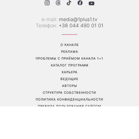
е-mail:
media@1plus1.tv
Телефон:
+38 044 490 01 01
О КАНАЛЕ
РЕКЛАМА
ПРОБЛЕМЫ С ПРИЁМОМ КАНАЛА 1+1
КАТАЛОГ ПРОГРАММ
КАРЬЕРА
ВЕДУЩИЕ
АВТОРЫ
СТРУКТУРА СОБСТВЕННОСТИ
ПОЛИТИКА КОНФИДЕНЦИАЛЬНОСТИ
ПРАВИЛА ПОЛЬЗОВАНИЯ САЙТОМ
РЕДАКЦИОННАЯ ПОЛИТИКА
Товариство з обмеженою відповідальністю "ВІЖН 1+1"