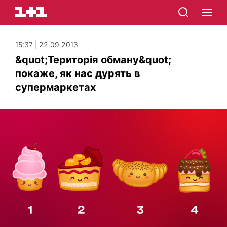
15:37 | 22.09.2013
&quot;Територія обману&quot;
покаже, як нас дурять в
супермаркетах