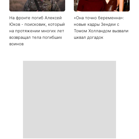
День Независимости 2026:
Украинские звезды,
будет ли выходной 24
которые ошеломили
августа
похудением - фото до и
после
На фронте погиб Алексей
«Она точно беременна»:
Юков - поисковик, который
новые кадры Зендеи с
на протяжении многих лет
Томом Холландом вызвали
возвращал тела погибших
шквал догадок
воинов