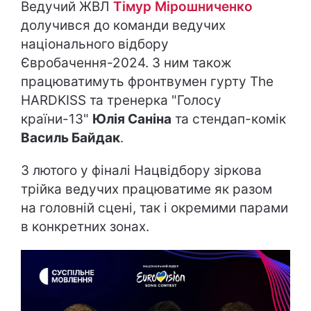
Ведучий ЖВЛ
Тімур Мірошниченко
долучився до команди ведучих
національного відбору
Євробачення-2024. З ним також
працюватимуть фронтвумен гурту The
HARDKISS та тренерка "Голосу
країни-13"
Юлія Саніна
та стендап-комік
Василь Байдак
.
3 лютого у фіналі Нацвідбору зіркова
трійка ведучих працюватиме як разом
на головній сцені, так і окремими парами
в конкретних зонах.