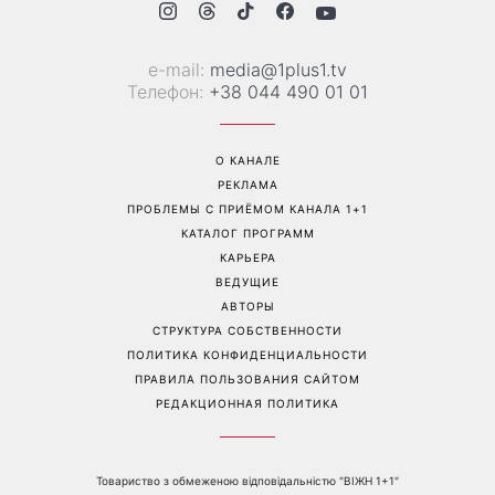
Трендовая палитра августа:
«Никогда не выпрашивает
8 самых модных цветов
еду»: Валентина Хамайко
для маникюра, которые
рассказала о собаке,
стоит попробовать уже
которую приютила в
сейчас
начале полномасштабной
войны
Перейти на полную версию сайта
Контакты:
е-mail:
media@1plus1.tv
Телефон:
+38 044 490 01 01