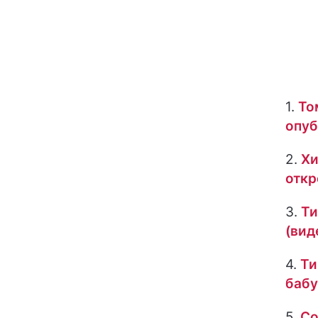
1.
То
опуб
2.
Хи
откр
3.
Ти
(вид
4.
Ти
бабу
5.
Со