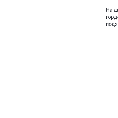
На д
горд
подх