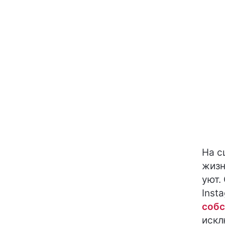
На с
жизн
уют.
Inst
собс
искл