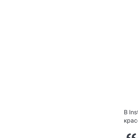
В In
крас