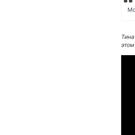
Мо
Тина
этом