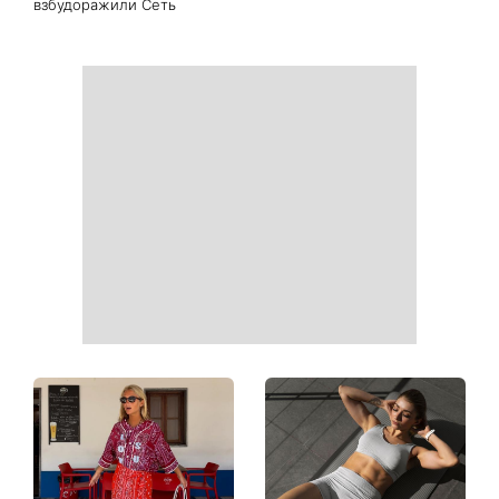
Магнитная буря красного
Он не виноват: 5 ошибок,
уровня накроет Землю:
из-за которых ChatGPT
когда ждать геомагнитные
отвечает хуже
колебания
«На фото химии больше,
Идеальные соседи или
чем в таблице
опасные преступники: на
Менделеева»: новые кадры
канале 1+1 Украина
со съемок третьего сезона
покажут новый сериал
сериала Парочка
Сплетенные тайной Гросс-
следователей
Пойнта
взбудоражили Сеть