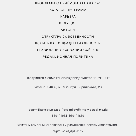
Задают настроение
Какое упражнение
летнему гардеробу: 8
поможет сделать живот
стильных вещей, которые
плоским: почему стоит
сейчас в тренде
забыть о скручиваниях
Перейти на полную версию сайта
Контакты:
е-mail:
media@1plus1.tv
Телефон:
+38 044 490 01 01
О КАНАЛЕ
РЕКЛАМА
ПРОБЛЕМЫ С ПРИЁМОМ КАНАЛА 1+1