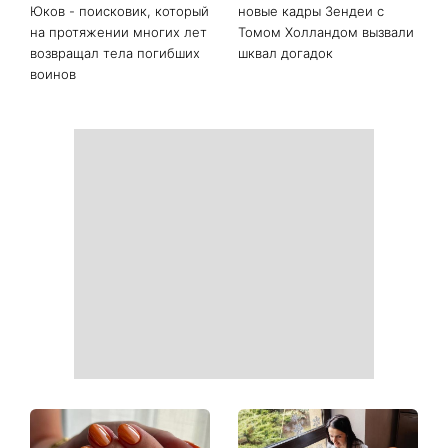
Последние новости
День Независимости 2026:
Украинские звезды,
будет ли выходной 24
которые ошеломили
августа
похудением - фото до и
после
На фронте погиб Алексей
«Она точно беременна»:
Юков - поисковик, который
новые кадры Зендеи с