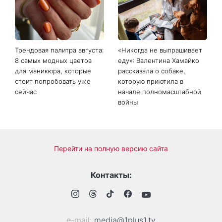
на протяжении многих лет
Томом Холландом вызвали
возвращал тела погибших
шквал догадок
воинов