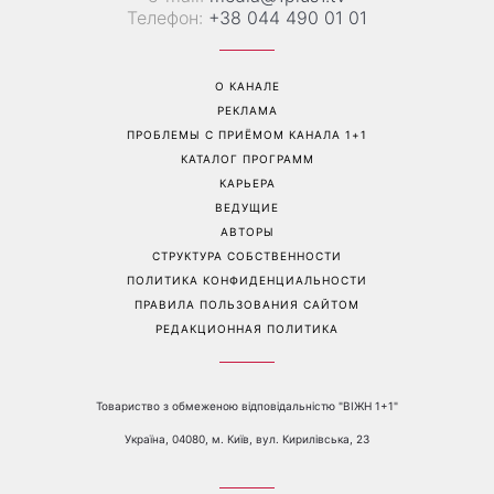
Трендовая палитра августа:
«Никогда не выпрашивает
8 самых модных цветов
еду»: Валентина Хамайко
для маникюра, которые
рассказала о собаке,
стоит попробовать уже
которую приютила в
сейчас
начале полномасштабной
войны
Перейти на полную версию сайта
Контакты:
е-mail:
media@1plus1.tv