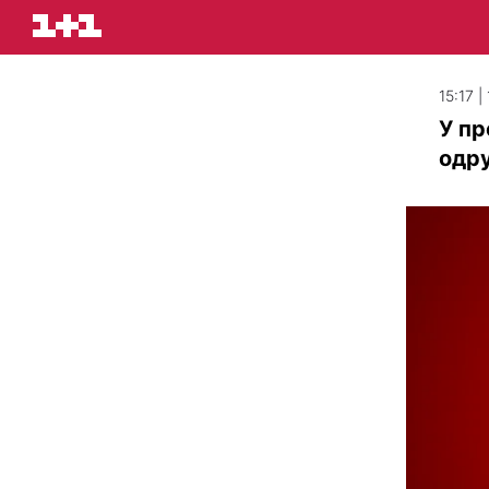
15:17 |
У пр
одр