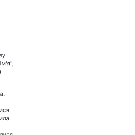
зу
м'я",
н
а.
лися
сила
алися