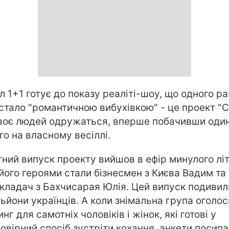
л 1+1 готує до показу реаліті-шоу, що одного ра
стало "романтичною вибухівкою" - це проект "Сі
воє людей одружаться, вперше побачивши оди
го на власному весіллі.
тний випуск проекту вийшов в ефір минулого літ
 його героями стали бізнесмен з Києва Вадим та
кладач з Бахчисарая Юлія. Цей випуск подиви
льйони українців. А коли знімальна група оголо
нг для самотніх чоловіків і жінок, які готові у
овірний спосіб зустріти кохання, анкети посип