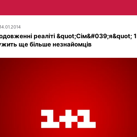
 14.01.2014
одовженні реаліті &quot;Сім&#039;я&quot; 
ужить ще більше незнайомців