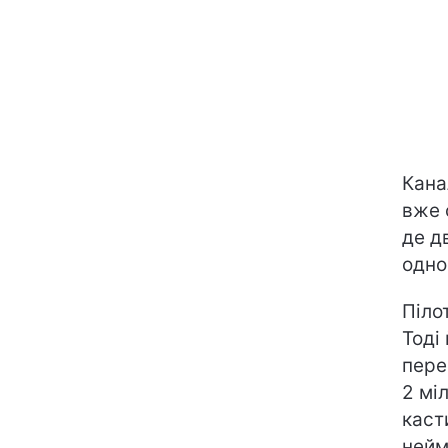
Кана
вже 
де д
одно
Піло
Тоді
пере
2 мі
касти
нейм