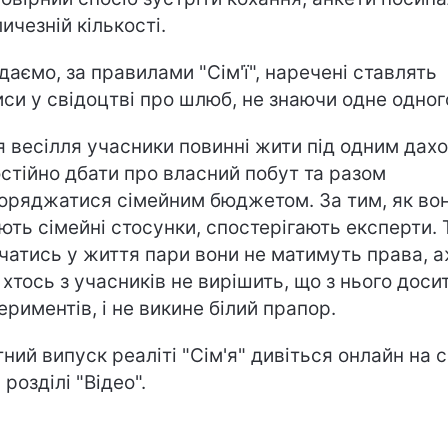
личезній кількості.
даємо, за правилами "Сім'ї", наречені ставлять
иси у свідоцтві про шлюб, не знаючи одне одног
я весілля учасники повинні жити під одним дахо
стійно дбати про власний побут та разом
оряджатися сімейним бюджетом. За тим, як во
ють сімейні стосунки, спостерігають експерти. 
чатись у життя пари вони не матимуть права, 
 хтось з учасників не вирішить, що з нього доси
ериментів, і не викине білий прапор.
тний випуск реаліті "Сім'я" дивіться онлайн на с
 розділі "Відео".