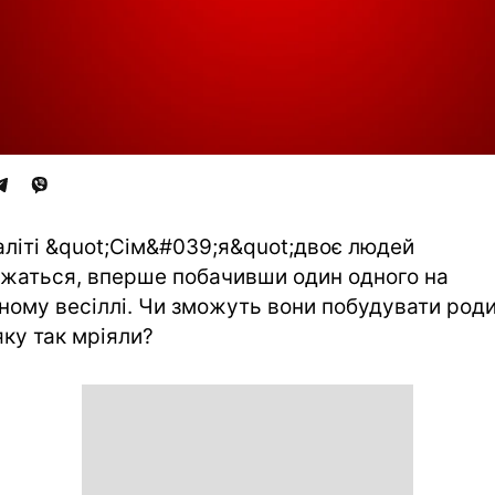
аліті &quot;Сім&#039;я&quot;двоє людей
жаться, вперше побачивши один одного на
ному весіллі. Чи зможуть вони побудувати роди
яку так мріяли?