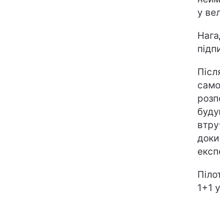
у ве
Нага
підп
Післ
само
розп
буду
втру
доки
експ
Піло
1+1 у