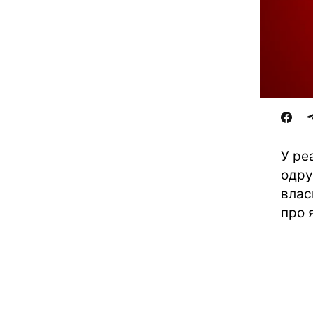
У ре
одру
влас
про 