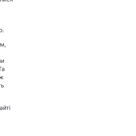
о.
м,
ни
Та
аж
ть
айті