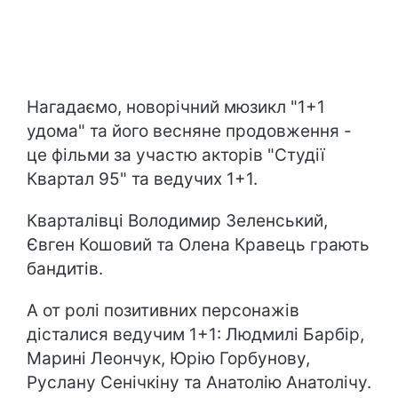
Нагадаємо, новорічний мюзикл "1+1
удома" та його весняне продовження -
це фільми за участю акторів "Студії
Квартал 95" та ведучих 1+1.
Кварталівці Володимир Зеленський,
Євген Кошовий та Олена Кравець грають
бандитів.
А от ролі позитивних персонажів
дісталися ведучим 1+1: Людмилі Барбір,
Марині Леончук, Юрію Горбунову,
Руслану Сенічкіну та Анатолію Анатолічу.