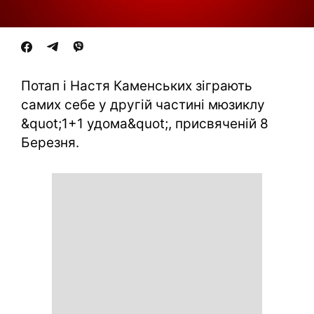
Потап і Настя Каменських зіграють
самих себе у другій частині мюзиклу
&quot;1+1 удома&quot;, присвяченій 8
Березня.