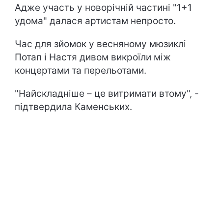
Адже участь у новорічній частині "1+1
удома" далася артистам непросто.
Час для зйомок у весняному мюзиклі
Потап і Настя дивом викроїли між
концертами та перельотами.
"Найскладніше – це витримати втому", -
підтвердила Каменських.