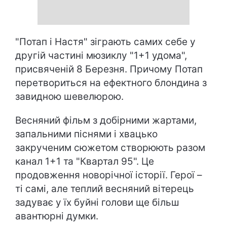
"Потап і Настя" зіграють самих себе у
другій частині мюзиклу "1+1 удома",
присвяченій 8 Березня. Причому Потап
перетвориться на ефектного блондина з
завидною шевелюрою.
Весняний фільм з добірними жартами,
запальними піснями і хвацько
закрученим сюжетом створюють разом
канал 1+1 та "Квартал 95". Це
продовження новорічної історії. Герої –
ті самі, але теплий весняний вітерець
задуває у їх буйні голови ще більш
авантюрні думки.