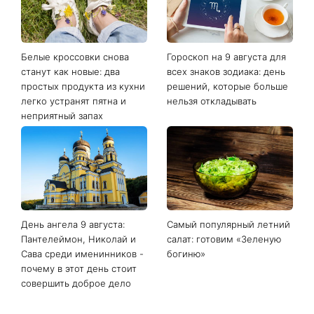
Белые кроссовки снова
Гороскоп на 9 августа для
станут как новые: два
всех знаков зодиака: день
простых продукта из кухни
решений, которые больше
легко устранят пятна и
нельзя откладывать
неприятный запах
День ангела 9 августа:
Самый популярный летний
Пантелеймон, Николай и
салат: готовим «Зеленую
Сава среди именинников -
богиню»
почему в этот день стоит
совершить доброе дело