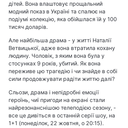
дітей. Вона влаштовує прощальний
модний показ в Україні та спалює на
подіумі колекцію, яка обійшлася їй у 100
тисяч доларів.
Але найбільша драма - у житті Наталії
Ветвицької, адже вона втратила кохану
людину. Чоловік, з яким вона була у
стосунках 9 років, убитий. Як вона
переживе цю трагедію і чи знайде в собі
сили продовжувати радіти життю далі?
Сльози, драма і непідробні емоції
героїнь, чиї пригоди на екрані стали
найрезонанснішою телеподією сезону, -
все це дивіться в останній серії шоу, на
1+1 (понеділок, 22 жовтня, о 20:15).