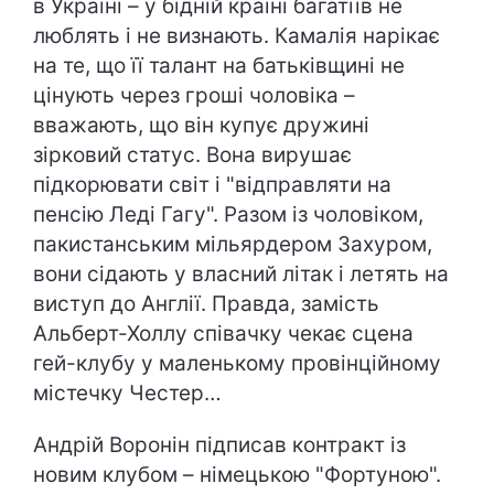
в Україні – у бідній країні багатіїв не
люблять і не визнають. Камалія нарікає
на те, що її талант на батьківщині не
цінують через гроші чоловіка –
вважають, що він купує дружині
зірковий статус. Вона вирушає
підкорювати світ і "відправляти на
пенсію Леді Гагу". Разом із чоловіком,
пакистанським мільярдером Захуром,
вони сідають у власний літак і летять на
виступ до Англії. Правда, замість
Альберт-Холлу співачку чекає сцена
гей-клубу у маленькому провінційному
містечку Честер…
Андрій Воронін підписав контракт із
новим клубом – німецькою "Фортуною".