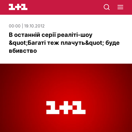
00:00 | 19.10.2012
В останній серії реаліті-шоу
&quot;Багаті теж плачуть&quot; буде
вбивство