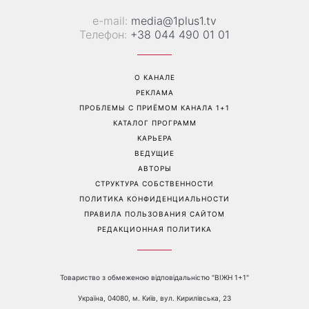
Наталья Денисенко вышла
Гороскоп на неделю с 10
замуж и сменила фамилию
августа: у 5 знаков зодиака
на Ярошенко
произойдут новые
перемены в работе, любви
и финансах
Перейти на полную версию сайта
Контакты: