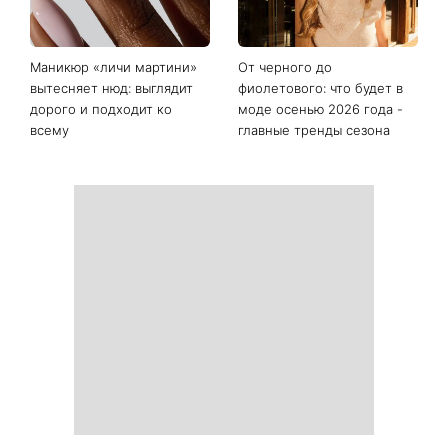
Последние новости
«Костя, спаси меня»:
Именины 10 августа: Роман
Грубич поделился
и еще двое именинников -
забавными
почему в этот день не
воспоминаниями о
стоит оставаться
Пономареве и показал
равнодушным к чужой
редкие архивные фото
беде