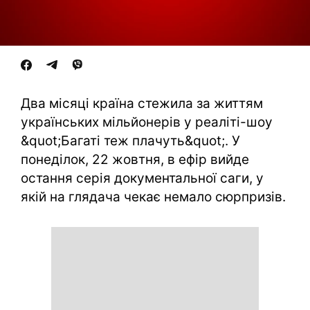
Два місяці країна стежила за життям
українських мільйонерів у реаліті-шоу
&quot;Багаті теж плачуть&quot;. У
понеділок, 22 жовтня, в ефір вийде
остання серія документальної саги, у
якій на глядача чекає немало сюрпризів.