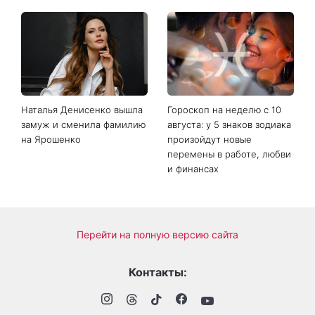
Маникюр «личи мартини»
От черного до
вытесняет нюд: выглядит
фиолетового: что будет в
дорого и подходит ко
моде осенью 2026 года -
всему
главные тренды сезона