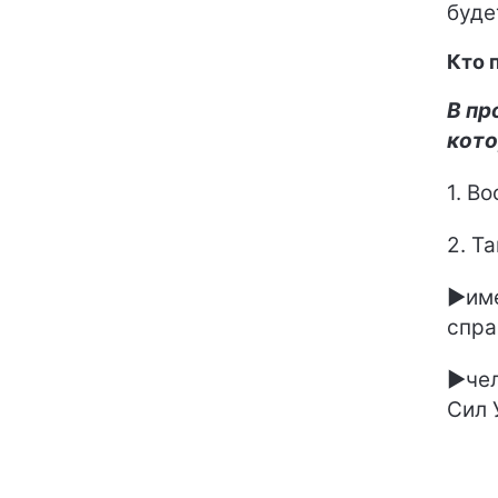
буде
Кто 
В пр
кото
1. В
2. Т
►име
спра
►чел
Сил 