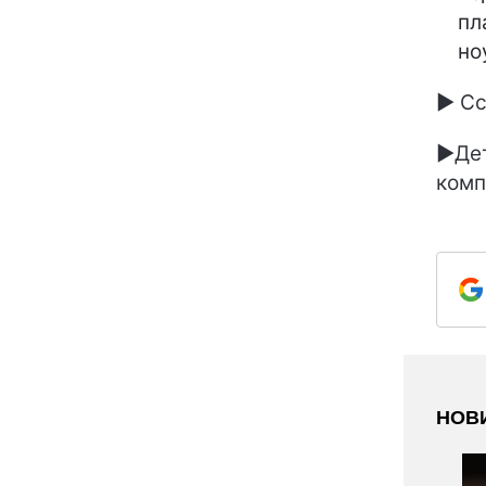
пл
но
► С
►Дет
комп