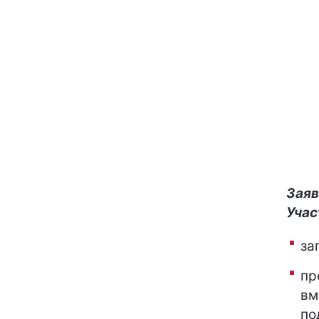
Заяв
Уча
за
пр
вм
по