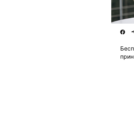
Бесп
прин