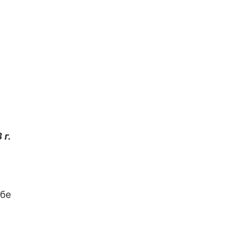
 г.
ебе