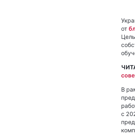
Укра
от
б
Цель
собс
обуч
ЧИТ
сове
В ра
пред
рабо
с 20
пред
комп