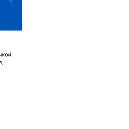
чкой
я,