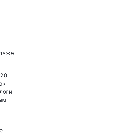
 даже
 20
ак
логи
ым
о