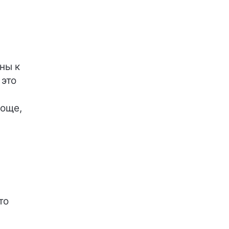
ны к
 это
роще,
.
то