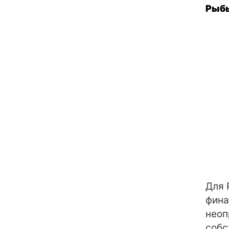
Рыб
Для 
фина
неоп
собс