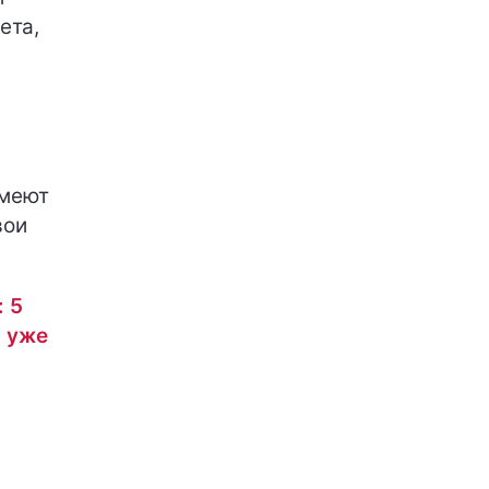
ета,
имеют
вои
: 5
я уже