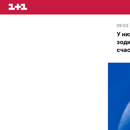
09:03 
У ни
зоди
сча