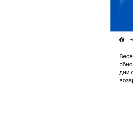
Весе
обно
дни 
возв