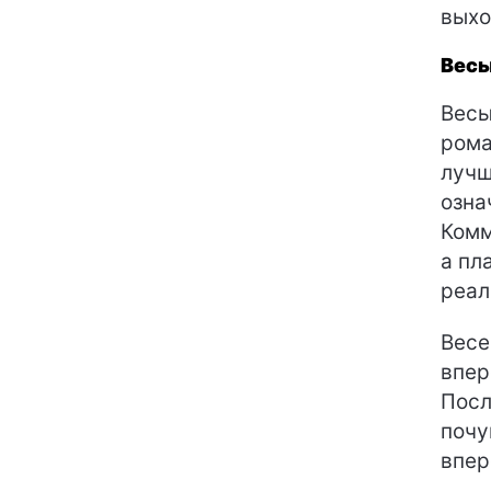
выхо
Вес
Весы
рома
лучш
озна
Комм
а пл
реал
Весе
впер
Посл
почу
впер