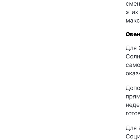
смен
этих
макс
Ове
Для 
Солн
само
оказ
Допо
прям
неде
гото
Для 
Соци