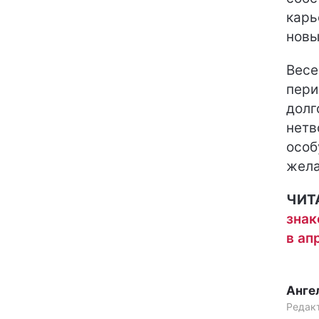
карь
новы
Весе
пери
долг
нетв
особ
жела
ЧИТ
знак
в ап
Анге
Редак