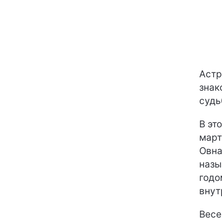
Астр
знак
судь
В эт
март
Овна
назы
годо
внут
Весе