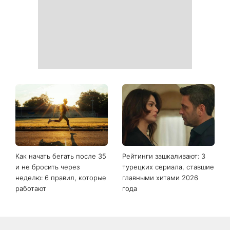
можно увидеть
Баклажаны и перец за 10
Жизнь представителей
минут: августовская
этих знаков зодиака уже не
закуска, которую стоит
будет прежней: гороскоп
приготовить именно
назвал тех, кого с 8
сейчас
августа ждет большой
поворот