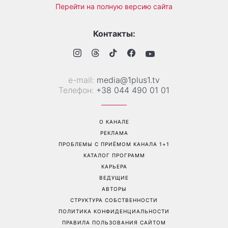
Как начать бегать после 35
Рейтинги зашкаливают: 3
и не бросить через
турецких сериала, ставшие
неделю: 6 правил, которые
главными хитами 2026
работают
года