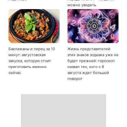
Последние новости
Сухие пятки больше не
Не конец света: 12 августа
проблема: 7 простых
произойдет редкое
способов вернуть стопам
сочетание солнечного
мягкость без дорогого
затмения, Персеиды и
педикюра
парада планет – когда их