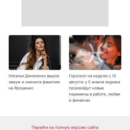
редкие архивные фото
беде
Маникюр «личи мартини»
От черного до
вытесняет нюд: выглядит
фиолетового: что будет в
дорого и подходит ко
моде осенью 2026 года -
всему
главные тренды сезона