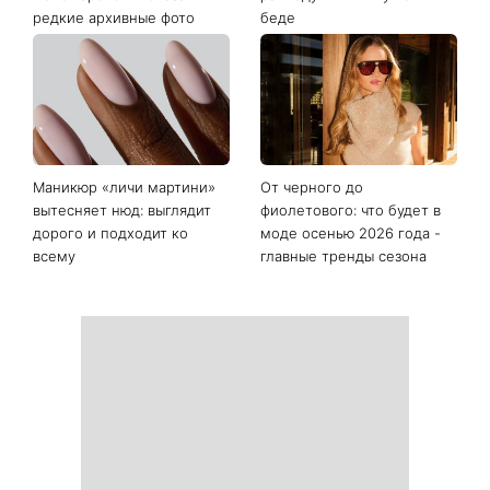
Последние новости
«Костя, спаси меня»:
Именины 10 августа: Роман
Грубич поделился
и еще двое именинников -
забавными
почему в этот день не
воспоминаниями о
стоит оставаться
Пономареве и показал
равнодушным к чужой