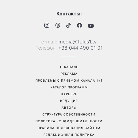
Наталья Денисенко вышла
Гороскоп на неделю с 10
замуж и сменила фамилию
августа: у 5 знаков зодиака
на Ярошенко
произойдут новые
перемены в работе, любви
и финансах
Перейти на полную версию сайта