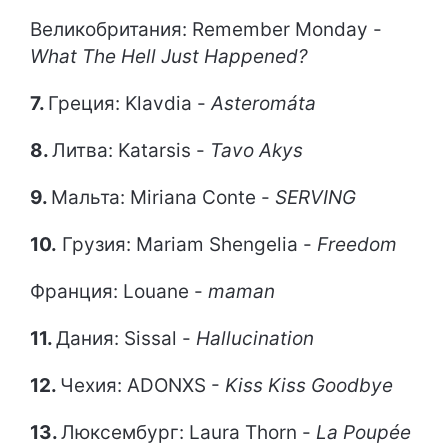
Великобритания: Remember Monday -
What The Hell Just Happened?
7.
Греция: Klavdia -
Asteromáta
8.
Литва: Katarsis -
Tavo Akys
9.
Мальта: Miriana Conte -
SERVING
10.
Грузия: Mariam Shengelia -
Freedom
Франция: Louane -
maman
11.
Дания: Sissal -
Hallucination
12.
Чехия: ADONXS -
Kiss Kiss Goodbye
13.
Люксембург: Laura Thorn -
La Poupée