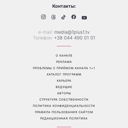
Больше не скрывает
Гороскоп на 8 августа для
возлюбленную: Владимир
всех знаков зодиака: кому
Дантес впервые открыто
вернется удача, а кому
появился с новой
стоит сказать «нет»
избранницей
Перейти на полную версию сайта