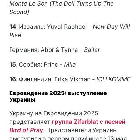
Monte Le Son (The Doll Turns Up The
Sound)
14.
Израиль: Yuval Raphael -
New Day Will
Rise
Германия: Abor & Tynna -
Baller
15.
Сербия: Princ -
Mila
16.
Финляндия: Erika Vikman -
ICH KOMME
Евровидение 2025: выступление
Украины
Украину на Евровидении 2025
представляет
группа Ziferblat с песней
Bird of Pray
. Представители Украины
выступили в первом полуфинале 13 мая,