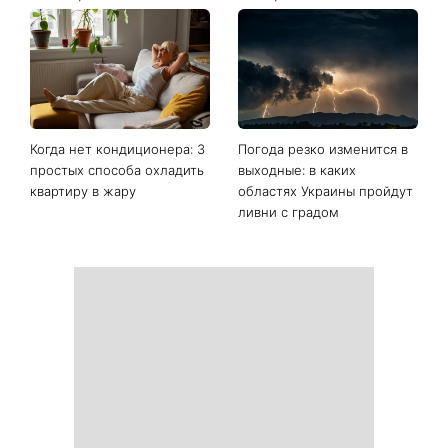
Последние новости
Ваши данные могут
София Ротару наконец-то
оказаться на чеке: Укрпочта
появилась на публике: как
начала печатать личную
сейчас выглядит
информацию в расчетных
легендарная 79-летняя
квитанциях
певица