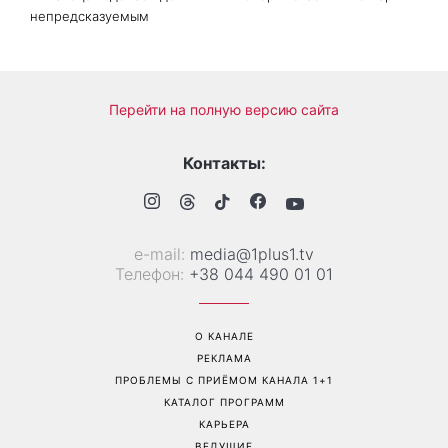
Гороскоп на 7 августа для
Не только «я тебя люблю»:
всех знаков зодиака от
психологи назвали 3
Сніданку з 1+1: Луна в
фразы, которые чаще всего
Близнецах сделает день
говорят счастливые пары
непредсказуемым
Перейти на полную версию сайта
Контакты: