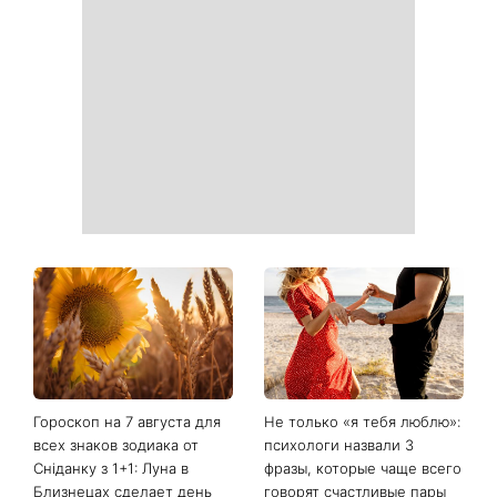
Зеленые помидоры на
Не конец света: 12 августа
кустах: садоводы
произойдет редкое
объяснили, почему плоды
сочетание солнечного
не краснеют даже в жару
затмения, Персеиды и
парада планет – когда их
можно увидеть