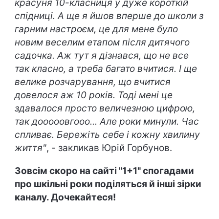
красуня 10-класниця у дуже короткій
спідниці. А ще я йшов вперше до школи з
гарним настроєм, це для мене було
новим веселим етапом після дитячого
садочка. Аж тут я дізнався, що не все
так класно, а треба багато вчитися. І ще
велике розчарування, що вчитися
довелося аж 10 років. Тоді мені це
здавалося просто величезною цифрою,
так дооооовгооо... Але роки минули. Час
спливає. Бережіть себе і кожну хвилину
життя"
, - закликав Юрій Горбунов.
Зовсім скоро на сайті "1+1" спогадами
про шкільні роки поділяться й інші зірки
каналу. Дочекайтеся!