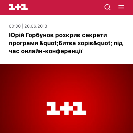
00:00 | 20.06.2013
Юрій Горбунов розкрив секрети
програми &quot;Битва хорів&quot; під
час онлайн-конференції