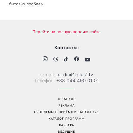
Дело не в немытой посуде:
«Уже взрослый»: Людмила
психолог объяснила,
Барбир показала редкие
почему на самом деле
семейные фото с 14-
пары ссорятся из-за
летним сыном
бытовых проблем
Перейти на полную версию сайта