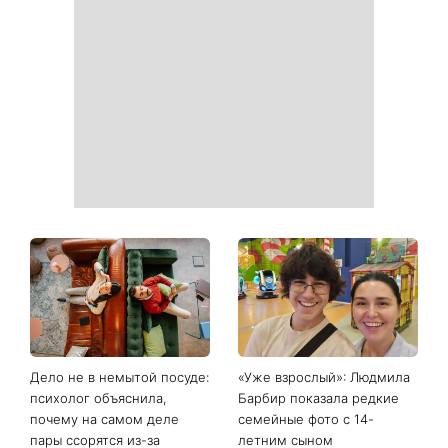
День ангела 9 августа:
Самый популярный летний
Пантелеймон, Николай и
салат: готовим «Зеленую
Сава среди именинников -
богиню»
почему в этот день стоит
совершить доброе дело