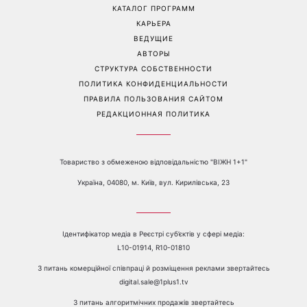
проблемах со здоровьем
рассказала, как узнала о
беременности и как
отреагировал ее муж
Перейти на полную версию сайта
Контакты:
е-mail:
media@1plus1.tv
Телефон:
+38 044 490 01 01
О КАНАЛЕ
РЕКЛАМА
ПРОБЛЕМЫ С ПРИЁМОМ КАНАЛА 1+1
КАТАЛОГ ПРОГРАММ