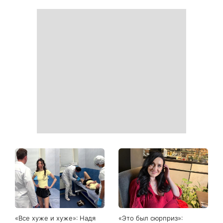
Как начать бегать после 35
Рейтинги зашкаливают: 3
и не бросить через
турецких сериала, ставшие
неделю: 6 правил, которые
главными хитами 2026
работают
года
Главный модный тренд в
Не откладывайте до
соцсетях: почему мини-
сентября: что обязательно
юбка с пайетками
нужно сделать на участке
покорила Instagram
в августе 2026 года