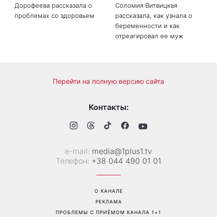
«Все хуже и хуже»: Надя
«Это был сюрприз»:
Дорофеева рассказала о
Соломия Витвицкая