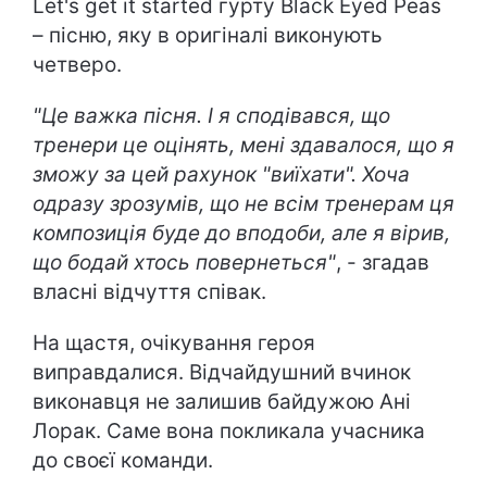
Let's get it started гурту Black Eyed Peas
– пісню, яку в оригіналі виконують
четверо.
"Це важка пісня. І я сподівався, що
тренери це оцінять, мені здавалося, що я
зможу за цей рахунок "виїхати". Хоча
одразу зрозумів, що не всім тренерам ця
композиція буде до вподоби, але я вірив,
що бодай хтось повернеться"
, - згадав
власні відчуття співак.
На щастя, очікування героя
виправдалися. Відчайдушний вчинок
виконавця не залишив байдужою Ані
Лорак. Саме вона покликала учасника
до своєї команди.