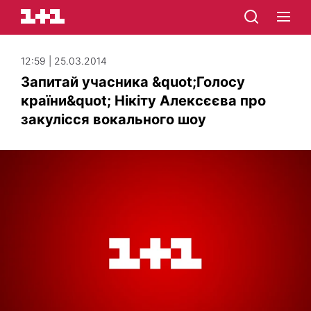
12:59 | 25.03.2014
Запитай учасника &quot;Голосу
країни&quot; Нікіту Алексєєва про
закулісся вокального шоу