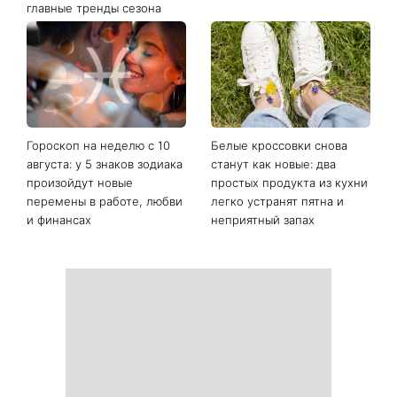
От черного до
Наталья Денисенко вышла
фиолетового: что будет в
замуж и сменила фамилию
моде осенью 2026 года -
на Ярошенко
главные тренды сезона
Гороскоп на неделю с 10
Белые кроссовки снова
августа: у 5 знаков зодиака
станут как новые: два
произойдут новые
простых продукта из кухни
перемены в работе, любви
легко устранят пятна и