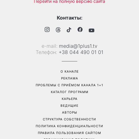
Гороскоп на 9 августа для
День ангела 9 августа:
всех знаков зодиака: день
Пантелеймон, Николай и
решений, которые больше
Сава среди именинников -
нельзя откладывать
почему в этот день стоит
совершить доброе дело
Перейти на полную версию сайта
Контакты:
е-mail:
media@1plus1.tv
Телефон:
+38 044 490 01 01
О КАНАЛЕ