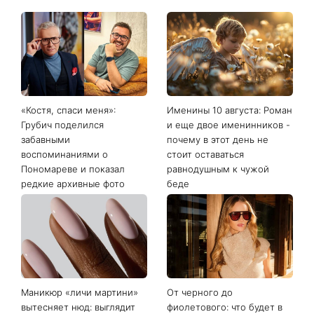
«Костя, спаси меня»:
Именины 10 августа: Роман
Грубич поделился
и еще двое именинников -
забавными
почему в этот день не
воспоминаниями о
стоит оставаться
Пономареве и показал
равнодушным к чужой
редкие архивные фото
беде
Маникюр «личи мартини»
От черного до
вытесняет нюд: выглядит
фиолетового: что будет в