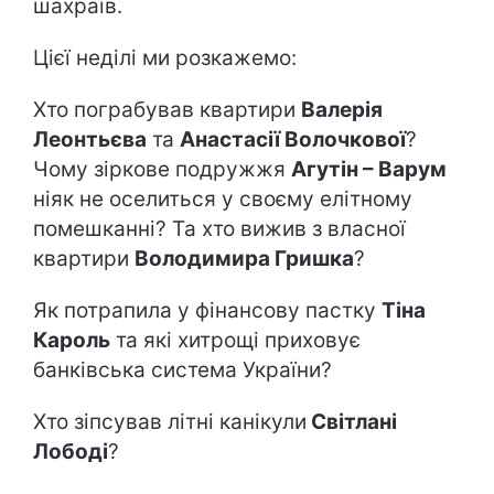
шахраїв.
Цієї неділі ми розкажемо:
Хто пограбував квартири
Валерія
Леонтьєва
та
Анастасії Волочкової
?
Чому зіркове подружжя
Агутін – Варум
ніяк не оселиться у своєму елітному
помешканні? Та хто вижив з власної
квартири
Володимира Гришка
?
Як потрапила у фінансову пастку
Тіна
Кароль
та які хитрощі приховує
банківська система України?
Хто зіпсував літні канікули
Світлані
Лободі
?