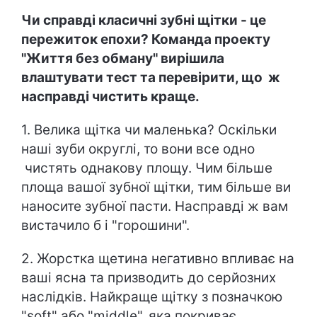
Чи справді класичні зубні щітки - це
пережиток епохи? Команда проекту
"Життя без обману" вирішила
влаштувати тест та перевірити, що ж
насправді чистить краще.
1. Велика щітка чи маленька? Оскільки
наші зуби округлі, то вони все одно
чистять однакову площу. Чим більше
площа вашої зубної щітки, тим більше ви
наносите зубної пасти. Насправді ж вам
вистачило б і "горошини".
2. Жорстка щетина негативно впливає на
ваші ясна та призводить до серйозних
наслідків. Найкраще щітку з позначкою
"soft" або "middle", яка покриває