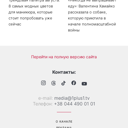
Трендовая палитра августа:
«Никогда не выпрашивает
8 самых модных цветов
еду»: Валентина Хамайко
для маникюра, которые
рассказала о собаке,
стоит попробовать уже
которую приютила в
сейчас
начале полномасштабной
войны
Перейти на полную версию сайта
Контакты:
е-mail:
media@1plus1.tv
Телефон:
+38 044 490 01 01
О КАНАЛЕ
РЕКЛАМА