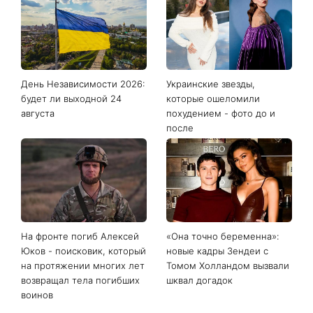
День Независимости 2026:
Украинские звезды,
будет ли выходной 24
которые ошеломили
августа
похудением - фото до и
после
На фронте погиб Алексей
«Она точно беременна»:
Юков - поисковик, который
новые кадры Зендеи с
на протяжении многих лет
Томом Холландом вызвали
возвращал тела погибших
шквал догадок
воинов