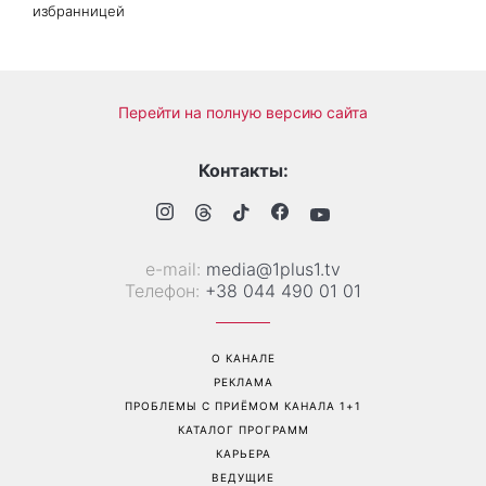
Больше не скрывает
Гороскоп на 8 августа для
возлюбленную: Владимир
всех знаков зодиака: кому
Дантес впервые открыто
вернется удача, а кому
появился с новой
стоит сказать «нет»
избранницей
Перейти на полную версию сайта