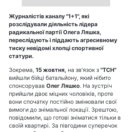
Журналістів каналу "1+1", які
розслідували діяльність лідера
радикальної партії Олега Ляшка,
переслідують і піддають агресивному
тиску невідомі хлопці спортивної
статури.
Зокрема,
15 жовтня,
на зв'язок з
"ТСН"
вийшли бійці батальйону, який нібито
спонсорував
Олег Ляшко
. На зустріч
прийшли двоє міцних чоловіків, проте
вони спочатку постійно змінювали свої
вимоги до знімальної локації. Зрештою,
повідомили, що готові зніматися тільки в
своїй квартирі. За півгодини суперечок