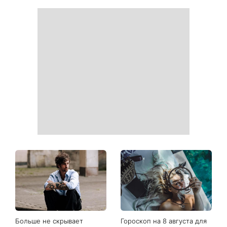
Ваши данные могут
София Ротару наконец-то
оказаться на чеке: Укрпочта
появилась на публике: как
начала печатать личную
сейчас выглядит
информацию в расчетных
легендарная 79-летняя
квитанциях
певица
Когда нет кондиционера: 3
Погода резко изменится в
простых способа охладить
выходные: в каких
квартиру в жару
областях Украины пройдут
ливни с градом