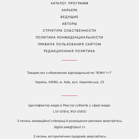
Дантес впервые открыто
вернется удача, а кому
появился с новой
стоит сказать «нет»
избранницей
Перейти на полную версию сайта
Контакты:
е-mail:
media@1plus1.tv
Телефон:
+38 044 490 01 01
О КАНАЛЕ
РЕКЛАМА
ПРОБЛЕМЫ С ПРИЁМОМ КАНАЛА 1+1
КАТАЛОГ ПРОГРАММ