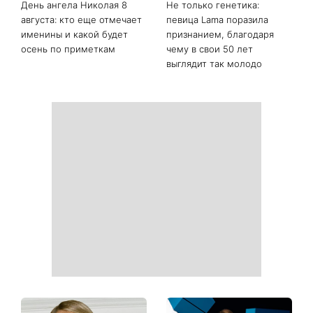
продуктов, которые
закрытую обувь этого лета:
помогают дольше
3 стильных образа с
сохранить молодость кожи
мокасинами
День ангела Николая 8
Не только генетика:
августа: кто еще отмечает
певица Lama поразила
именины и какой будет
признанием, благодаря
осень по приметкам
чему в свои 50 лет
выглядит так молодо