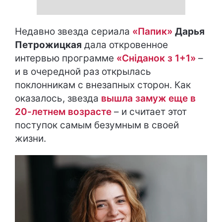
Недавно звезда сериала
«Папик»
Дарья
Петрожицкая
дала откровенное
интервью программе
«Сніданок з 1+1»
–
и в очередной раз открылась
поклонникам с внезапных сторон. Как
оказалось, звезда
вышла замуж еще в
20-летнем возрасте
– и считает этот
поступок самым безумным в своей
жизни.