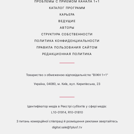
Дорофеева рассказала о
Соломия Витвицкая
проблемах со здоровьем
рассказала, как узнала о
беременности и как
отреагировал ее муж
Перейти на полную версию сайта
Контакты:
е-mail:
media@1plus1.tv
Телефон:
+38 044 490 01 01
О КАНАЛЕ
РЕКЛАМА
ПРОБЛЕМЫ С ПРИЁМОМ КАНАЛА 1+1