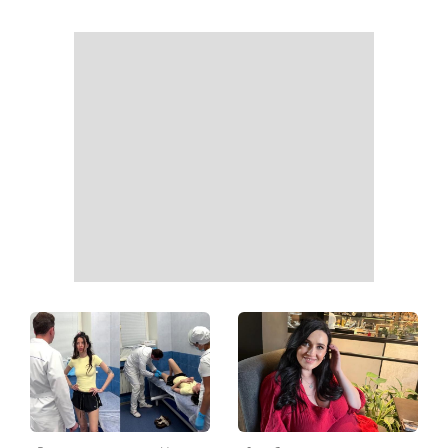
Как начать бегать после 35
Рейтинги зашкаливают: 3
и не бросить через
турецких сериала, ставшие
неделю: 6 правил, которые
главными хитами 2026
работают
года
Главный модный тренд в
Не откладывайте до
соцсетях: почему мини-
сентября: что обязательно
юбка с пайетками
нужно сделать на участке
покорила Instagram
в августе 2026 года