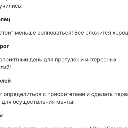
учились!
елец
стоит меньше волноваться! Все сложится хоро
рог
оприятный день для прогулок и интересных
тий!
олей
т определиться с приоритетами и сделать пер
 для осуществления мечты!
ы