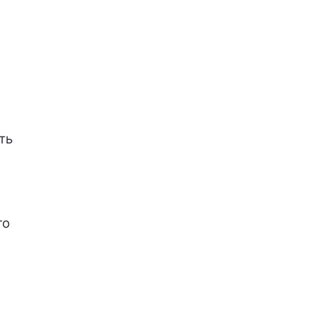
ть
го