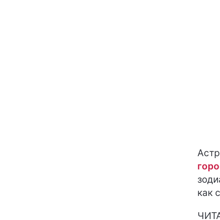
Астр
горо
зоди
как 
ЧИТ