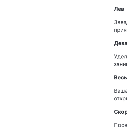
Лев
Звез
прия
Дев
Удел
зани
Вес
Ваша
откр
Ско
Пров