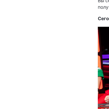
Вы с
полу
Сего