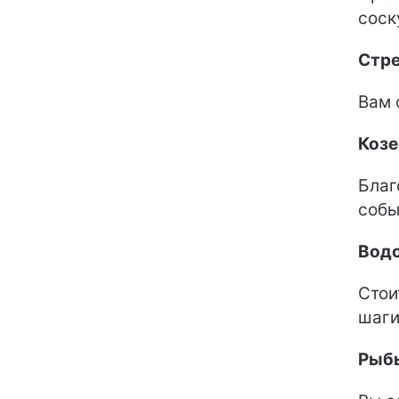
соск
Стр
Вам 
Козе
Благ
собы
Вод
Стои
шаги
Рыб