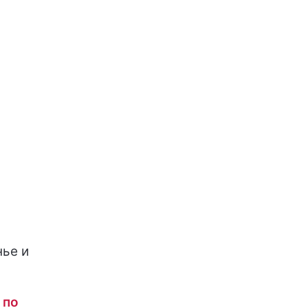
нье и
 по