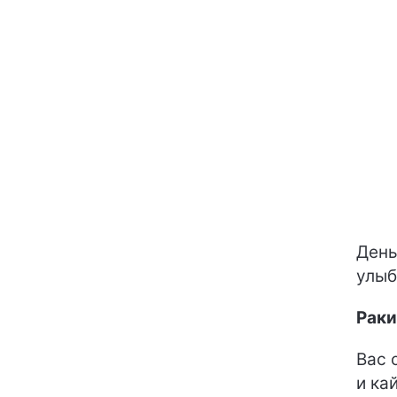
День
улыб
Раки
Вас 
и ка