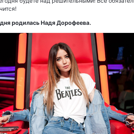
егодня будете над решительными! Все обязате
чится!
дня родилась Надя Дорофеева.