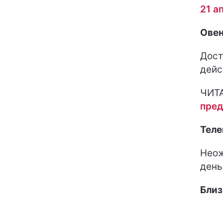
21 а
Ове
Дост
дейс
ЧИТ
пред
Теле
Неож
день
Бли