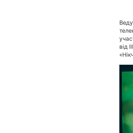
Веду
теле
учас
від I
«Нік