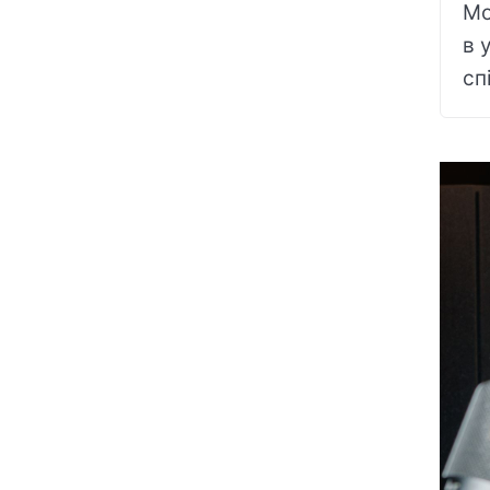
Мо
в 
сп