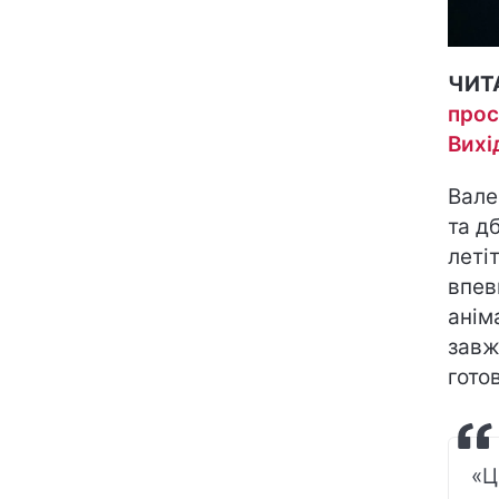
ЧИТ
прос
Вихі
Вале
та д
леті
впев
анім
завж
гото
«Ц