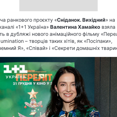
ча ранкового проєкту «
Сніданок. Вихідний
» на
каналі «1+1 Україна»
Валентина Хамайко
взяла
ть в дубляжі нового анімаційного фільму «Пере
llumination – творців таких хітів, як «Посіпаки»,
чемний Я», «Співай» і «Секрети домашніх твари