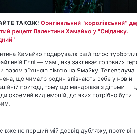
АЙТЕ ТАКОЖ:
Оригінальний "королівський" де
тий рецепт Валентини Хамайко у "Сніданку.
дний"
нтина Хамайко подарувала свій голос турботли
байливій Еллі — мамі, яка закликає головних гер
ти разом з їхньою сім’єю на Ямайку. Телеведуча
нена, що чимало родин впізнають себе у новій
аційній пригоді, тому що мандрівка з дітьми — 
ди окремий вид емоцій, до яких потрібно бути
вим.
е вже не перший мій досвід дубляжу, проте він