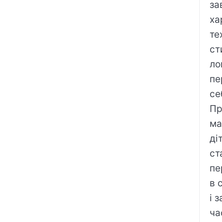
за
ха
те
ст
ло
пе
се
Пр
ма
ді
ст
пе
в 
і 
ча