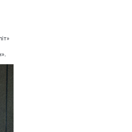
літ»
н».