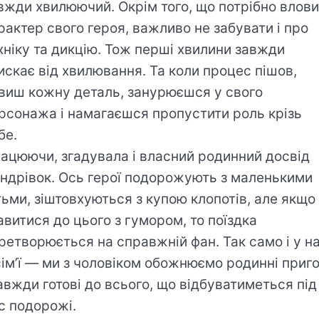
вжди хвилюючий. Окрім того, що потрібно влови
рактер свого героя, важливо не забувати і про
хніку та дикцію. Тож перші хвилини завжди
искає від хвилювання. Та коли процес пішов,
виш кожну деталь, занурюєшся у свого
рсонажа і намагаєшся пропустити роль крізь
бе.
ацюючи, згадувала і власний родинний досвід
ндрівок. Ось герої подорожують з маленькими
тьми, зіштовхуються з купою клопотів, але якщо
авитися до цього з гумором, то поїздка
ретворюється на справжній фан. Так само і у н
сім’ї — ми з чоловіком обожнюємо родинні приг
завжди готові до всього, що відбуватиметься під
с подорожі.