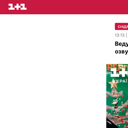
СНІД
13:13 
Веду
озву