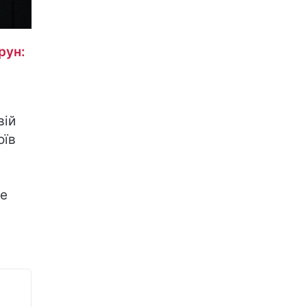
рун:
вій
оїв
це