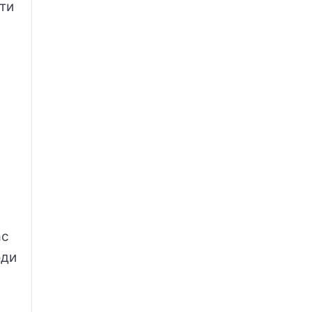
ти
ас
оди