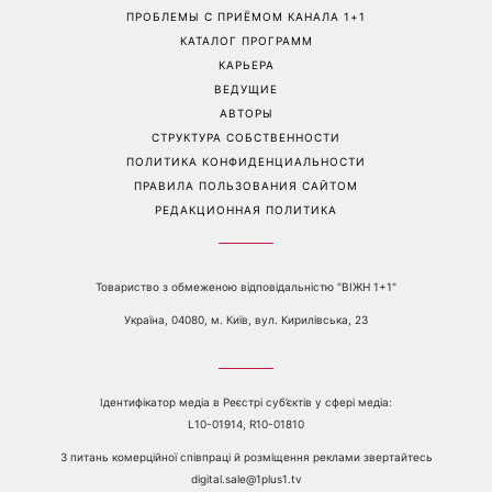
ПРОБЛЕМЫ С ПРИЁМОМ КАНАЛА 1+1
КАТАЛОГ ПРОГРАММ
КАРЬЕРА
ВЕДУЩИЕ
АВТОРЫ
СТРУКТУРА СОБСТВЕННОСТИ
ПОЛИТИКА КОНФИДЕНЦИАЛЬНОСТИ
ПРАВИЛА ПОЛЬЗОВАНИЯ САЙТОМ
РЕДАКЦИОННАЯ ПОЛИТИКА
Товариство з обмеженою відповідальністю "ВІЖН 1+1"
Україна, 04080, м. Київ, вул. Кирилівська, 23
Ідентифікатор медіа в Реєстрі суб’єктів у сфері медіа:
L10-01914, R10-01810
З питань комерційної співпраці й розміщення реклами звертайтесь
digital.sale@1plus1.tv