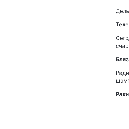
Дель
Теле
Сего
счас
Бли
Ради
шамп
Раки