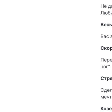
Не д
Люби
Вес
Вас 
Ско
Пере
ног”.
Стр
Сдел
мечт
Козе