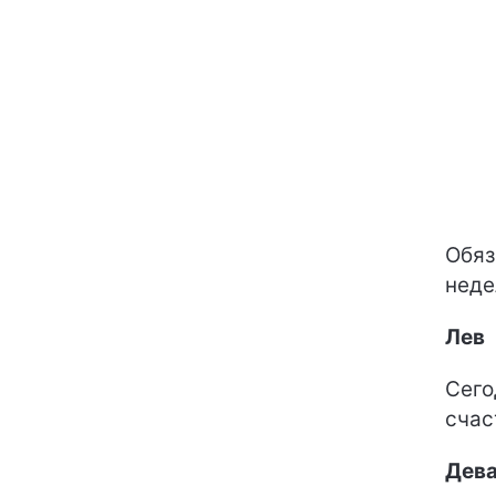
Обяз
неде
Лев
Сего
счас
Дев