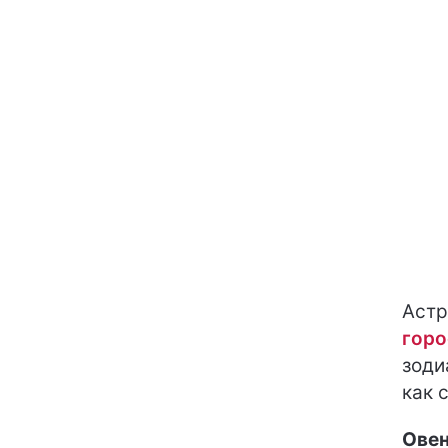
Астр
горо
зоди
как 
Ове