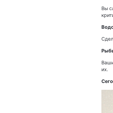
Вы с
крит
Вод
Сдел
Рыб
Ваши
их.
Сего