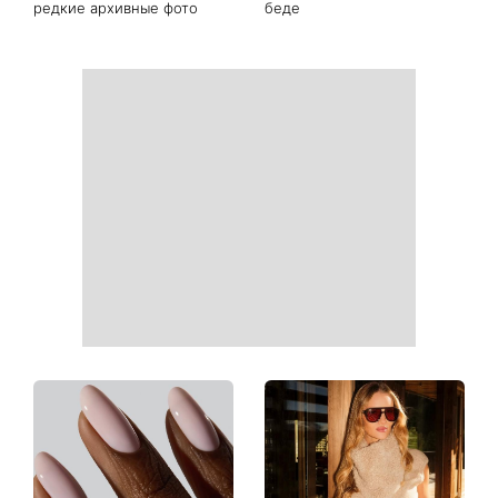
Гороскоп на 10 августа для
Тигровые креветки с
всех знаков зодиака: день,
сыром дорблю: рецепт,
когда стоит сказать то, о
который покорил Instagram
чем давно молчали
«Костя, спаси меня»:
Именины 10 августа: Роман
Грубич поделился
и еще двое именинников -
забавными
почему в этот день не
воспоминаниями о
стоит оставаться
Пономареве и показал
равнодушным к чужой
редкие архивные фото
беде