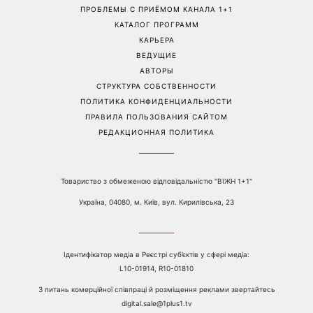
Маникюр «личи мартини»
От черного до
вытесняет нюд: выглядит
фиолетового: что будет в
дорого и подходит ко
моде осенью 2026 года -
всему
главные тренды сезона
Перейти на полную версию сайта
Контакты:
е-mail:
media@1plus1.tv
Телефон:
+38 044 490 01 01
О КАНАЛЕ
РЕКЛАМА