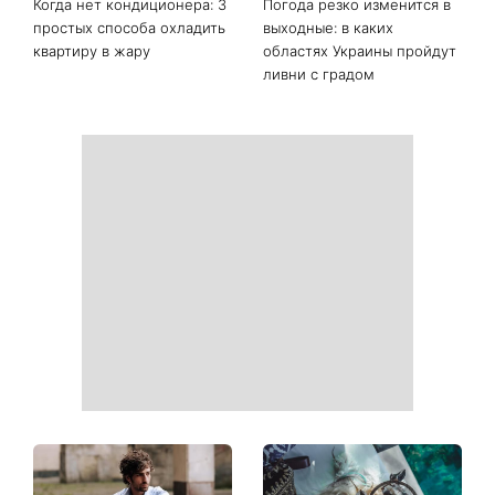
Последние новости
Ваши данные могут
София Ротару наконец-то
оказаться на чеке: Укрпочта
появилась на публике: как
начала печатать личную
сейчас выглядит
информацию в расчетных
легендарная 79-летняя
квитанциях
певица
Когда нет кондиционера: 3
Погода резко изменится в