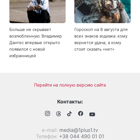
простых способа охладить
выходные: в каких
квартиру в жару
областях Украины пройдут
ливни с градом