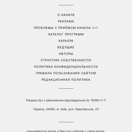
Больше не скрывает
Гороскоп на 8 августа для
возлюбленную: Владимир
всех знаков зодиака: кому
Дантес впервые открыто
вернется удача, а кому
появился с новой
стоит сказать «нет»
избранницей
Перейти на полную версию сайта
Контакты:
е-mail:
media@1plus1.tv
Телефон:
+38 044 490 01 01