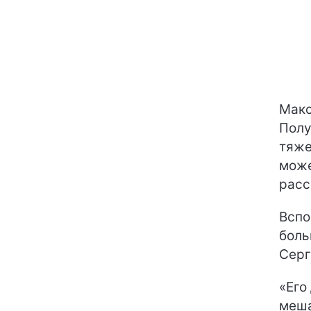
Макс
Полу
тяже
може
расс
Вспо
боль
Серг
«Его
меша