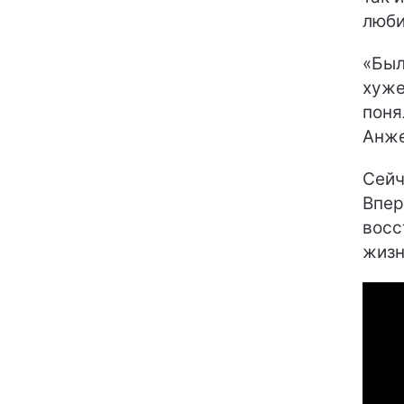
люби
«Был
хуже
поня
Анже
Сейч
Впер
восс
жизн