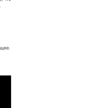
.
щее.