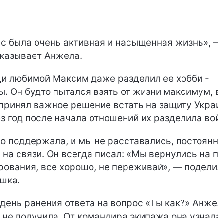
ас была очень активная и насыщенная жизнь», 
казывает Анжела.
и любимой Максим даже разделил ее хобби -
ы. Он будто пытался взять от жизни максимум, 
принял важное решение встать на защиту Укра
з год после начала отношений их разделила во
го поддержала, и мы не расставались, постоян
 на связи. Он всегда писал: «Мы вернулись на 
рования, все хорошо, не переживай», — подел
шка.
 день ранения ответа на вопрос «Ты как?» Анже
и не получила. От командира экипажа она узнала