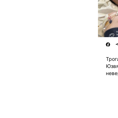
Трог
Юзвя
неве