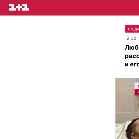
СНІДА
19:02 
Любо
рас
и ег