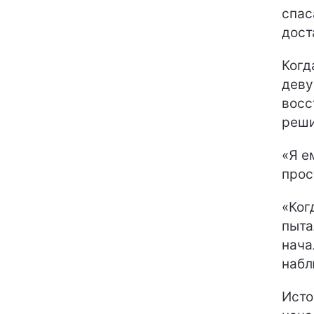
спас
дост
Когд
деву
восс
реши
«Я е
прос
«Ког
пыта
нача
набл
Исто