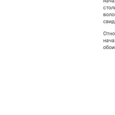
нача
стол
воло
свид
Отно
нача
обои