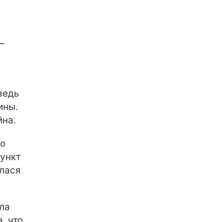
—
ведь
ины.
йна.
но
пункт
илася
ла
, что