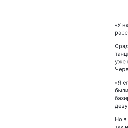
«У н
расс
Срад
танц
уже 
Чере
«Я е
были
бази
деву
Но в
так 